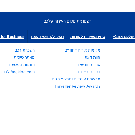
רשמו את מקום האירוח שלכם
שלכם אונליין
סיוע משירות לקוחות
הפכו לשותפי הפצה
for Business
מקומות אירוח ייחודיים
השכרת רכב
חוות דעת
מאתר טיסות
שהיות חודשיות
הזמנות במסעדה
כתבות תיירות
Booking.com לסוכני נסיעות
מבצעים עונתיים ומבצעי חגים
Traveller Review Awards