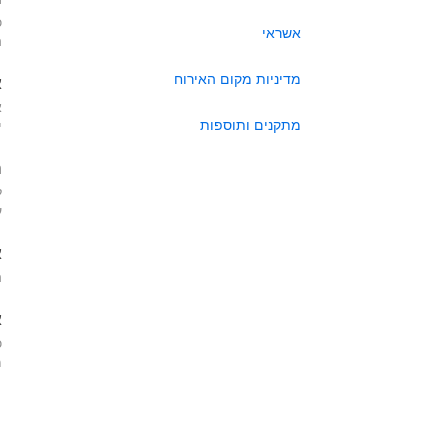
כ
אשראי
ה
מדיניות מקום האירוח
א
א
מתקנים ותוספות
י
ה
ל
ע
א
ה
א
כ
מא