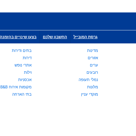
גרסת המובייל
החשבון שלכם
בצעו שינויים בהזמנה 
מדינות
בתים ודירות
אזורים
דירות
ערים
אתרי נופש
רובעים
וילות
נמלי תעופה
אכסניות
מלונות
מקומות אירוח B&B
מוקדי עניין
בתי הארחה