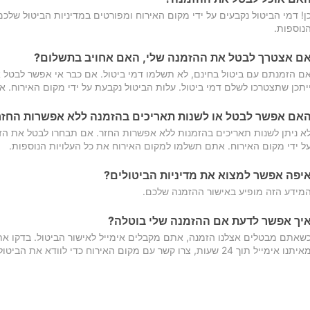
ן! דמי הביטול נקבעים על ידי מקום האירוח ומפורטים במדיניות הביטול של
נוספות.
ם אצטרך לבטל את ההזמנה שלי, האם אחויב בתשלום?
ם הזמנתם עם ביטול בחינם, לא תשלמו דמי ביטול. אם כבר אי אפשר לבטל א
יתכן שתצטרכו לשלם דמי ביטול. עלות הביטול נקבעת על ידי מקום האירוח. 
אם אפשר לבטל או לשנות תאריכים בהזמנה ללא אפשרות החזר
א ניתן לשנות תאריכים בהזמנות ללא אפשרות החזר. אם תבחרו לבטל את הז
ל ידי מקום האירוח. אתם תשלמו למקום האירוח את כל העלויות הנוספות.
יפה אפשר למצוא את מדיניות הביטולים?
מידע הזה מופיע באישור ההזמנה שלכם.
יך אפשר לדעת אם ההזמנה שלי בוטלה?
שאתם מבטלים אצלנו הזמנה, אתם מקבלים אימייל לאישור הביטול. בדקו א
יתנו אימייל תוך 24 שעות, צרו קשר עם מקום האירוח כדי לוודא את הביטול.