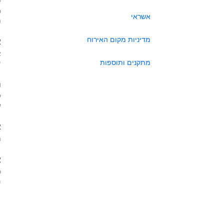
כ
אשראי
ה
מדיניות מקום האירוח
א
א
מתקנים ותוספות
י
ה
ל
ע
א
ה
א
כ
מא