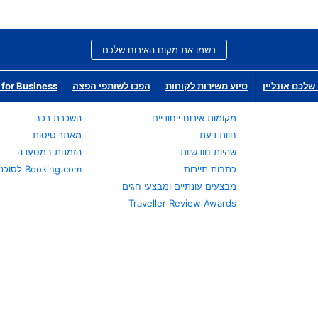
רשמו את מקום האירוח שלכם
שלכם אונליין
סיוע משירות לקוחות
הפכו לשותפי הפצה
for Business
מקומות אירוח ייחודיים
השכרת רכב
חוות דעת
מאתר טיסות
שהיות חודשיות
הזמנות במסעדה
כתבות תיירות
Booking.com לסוכני נסיעות
מבצעים עונתיים ומבצעי חגים
Traveller Review Awards