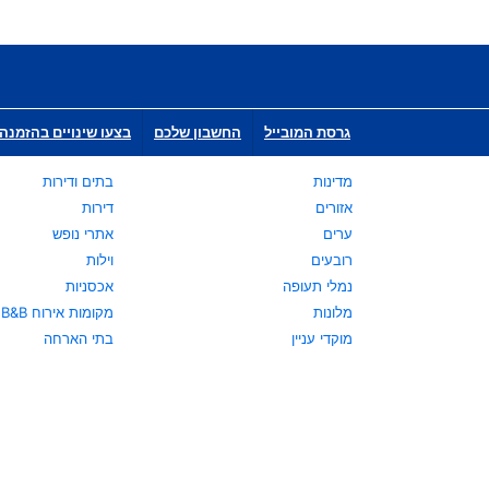
גרסת המובייל
החשבון שלכם
בצעו שינויים בהזמנה 
מדינות
בתים ודירות
אזורים
דירות
ערים
אתרי נופש
רובעים
וילות
נמלי תעופה
אכסניות
מלונות
מקומות אירוח B&B
מוקדי עניין
בתי הארחה