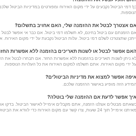
ן! דמי הביטול נקבעים על ידי מקום האירוח ומפורטים במדיניות הביטול של
נוספות.
ם אצטרך לבטל את ההזמנה שלי, האם אחויב בתשלום?
ם הזמנתם עם ביטול בחינם, לא תשלמו דמי ביטול. אם כבר אי אפשר לבטל א
יתכן שתצטרכו לשלם דמי ביטול. עלות הביטול נקבעת על ידי מקום האירוח. 
אם אפשר לבטל או לשנות תאריכים בהזמנה ללא אפשרות החזר
א ניתן לשנות תאריכים בהזמנות ללא אפשרות החזר. אם תבחרו לבטל את הז
ל ידי מקום האירוח. אתם תשלמו למקום האירוח את כל העלויות הנוספות.
יפה אפשר למצוא את מדיניות הביטולים?
מידע הזה מופיע באישור ההזמנה שלכם.
יך אפשר לדעת אם ההזמנה שלי בוטלה?
שאתם מבטלים אצלנו הזמנה, אתם מקבלים אימייל לאישור הביטול. בדקו א
יתנו אימייל תוך 24 שעות, צרו קשר עם מקום האירוח כדי לוודא את הביטול.