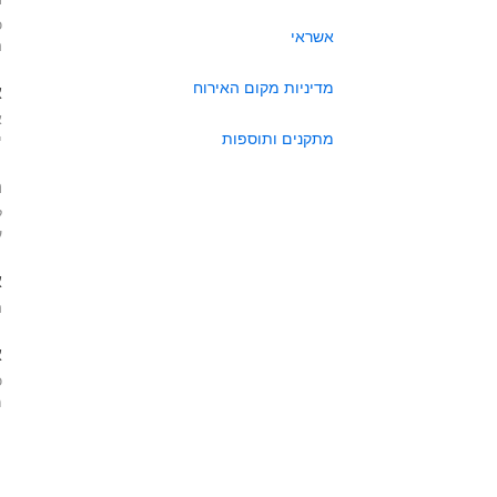
כ
אשראי
ה
מדיניות מקום האירוח
א
א
מתקנים ותוספות
י
ה
ל
ע
א
ה
א
כ
מא