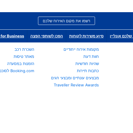
רשמו את מקום האירוח שלכם
שלכם אונליין
סיוע משירות לקוחות
הפכו לשותפי הפצה
for Business
מקומות אירוח ייחודיים
השכרת רכב
חוות דעת
מאתר טיסות
שהיות חודשיות
הזמנות במסעדה
כתבות תיירות
Booking.com לסוכני נסיעות
מבצעים עונתיים ומבצעי חגים
Traveller Review Awards