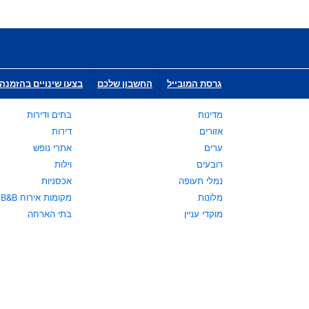
גרסת המובייל
החשבון שלכם
בצעו שינויים בהזמנה 
מדינות
בתים ודירות
אזורים
דירות
ערים
אתרי נופש
רובעים
וילות
נמלי תעופה
אכסניות
מלונות
מקומות אירוח B&B
מוקדי עניין
בתי הארחה