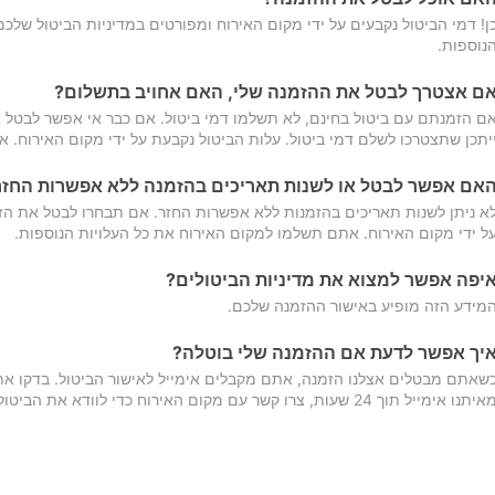
ן! דמי הביטול נקבעים על ידי מקום האירוח ומפורטים במדיניות הביטול של
נוספות.
ם אצטרך לבטל את ההזמנה שלי, האם אחויב בתשלום?
ם הזמנתם עם ביטול בחינם, לא תשלמו דמי ביטול. אם כבר אי אפשר לבטל א
יתכן שתצטרכו לשלם דמי ביטול. עלות הביטול נקבעת על ידי מקום האירוח. 
אם אפשר לבטל או לשנות תאריכים בהזמנה ללא אפשרות החזר
א ניתן לשנות תאריכים בהזמנות ללא אפשרות החזר. אם תבחרו לבטל את הז
ל ידי מקום האירוח. אתם תשלמו למקום האירוח את כל העלויות הנוספות.
יפה אפשר למצוא את מדיניות הביטולים?
מידע הזה מופיע באישור ההזמנה שלכם.
יך אפשר לדעת אם ההזמנה שלי בוטלה?
שאתם מבטלים אצלנו הזמנה, אתם מקבלים אימייל לאישור הביטול. בדקו א
יתנו אימייל תוך 24 שעות, צרו קשר עם מקום האירוח כדי לוודא את הביטול.