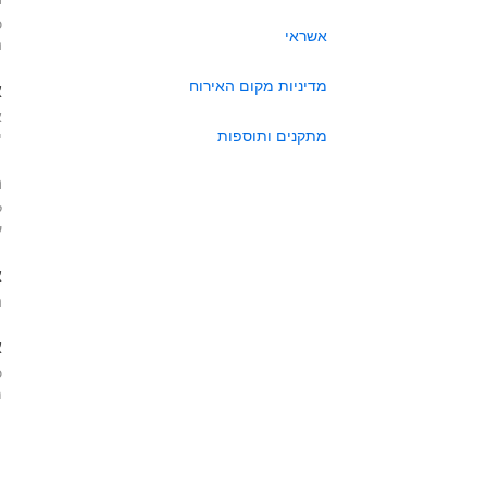
כ
אשראי
ה
מדיניות מקום האירוח
א
א
מתקנים ותוספות
י
ה
ל
ע
א
ה
א
כ
מא