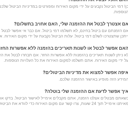
ן! דמי הביטול נקבעים על ידי מקום האירוח ומפורטים במדיניות הביטול של
נוספות.
ם אצטרך לבטל את ההזמנה שלי, האם אחויב בתשלום?
ם הזמנתם עם ביטול בחינם, לא תשלמו דמי ביטול. אם כבר אי אפשר לבטל א
יתכן שתצטרכו לשלם דמי ביטול. עלות הביטול נקבעת על ידי מקום האירוח. 
אם אפשר לבטל או לשנות תאריכים בהזמנה ללא אפשרות החזר
א ניתן לשנות תאריכים בהזמנות ללא אפשרות החזר. אם תבחרו לבטל את הז
ל ידי מקום האירוח. אתם תשלמו למקום האירוח את כל העלויות הנוספות.
יפה אפשר למצוא את מדיניות הביטולים?
מידע הזה מופיע באישור ההזמנה שלכם.
יך אפשר לדעת אם ההזמנה שלי בוטלה?
שאתם מבטלים אצלנו הזמנה, אתם מקבלים אימייל לאישור הביטול. בדקו א
יתנו אימייל תוך 24 שעות, צרו קשר עם מקום האירוח כדי לוודא את הביטול.