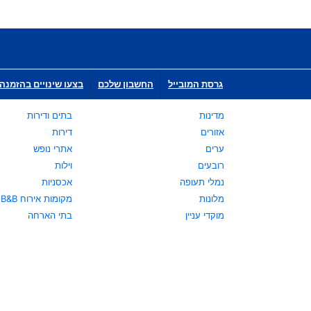
גרסת המובייל
החשבון שלכם
בצעו שינויים בהזמנה 
מדינות
בתים ודירות
אזורים
דירות
ערים
אתרי נופש
רובעים
וילות
נמלי תעופה
אכסניות
מלונות
מקומות אירוח B&B
מוקדי עניין
בתי הארחה