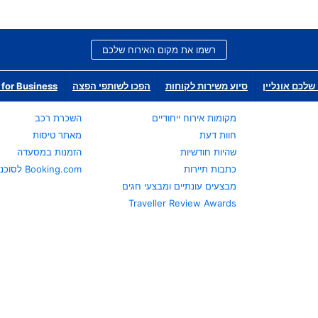
רשמו את מקום האירוח שלכם
שלכם אונליין
סיוע משירות לקוחות
הפכו לשותפי הפצה
for Business
מקומות אירוח ייחודיים
השכרת רכב
חוות דעת
מאתר טיסות
שהיות חודשיות
הזמנות במסעדה
כתבות תיירות
Booking.com לסוכני נסיעות
מבצעים עונתיים ומבצעי חגים
Traveller Review Awards