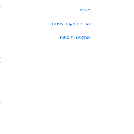
כ
אשראי
ה
מדיניות מקום האירוח
א
א
מתקנים ותוספות
י
ה
ל
ע
א
ה
א
כ
מא