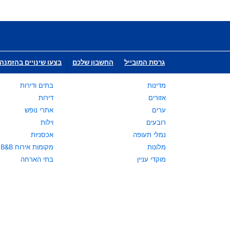
גרסת המובייל
החשבון שלכם
בצעו שינויים בהזמנה 
מדינות
בתים ודירות
אזורים
דירות
ערים
אתרי נופש
רובעים
וילות
נמלי תעופה
אכסניות
מלונות
מקומות אירוח B&B
מוקדי עניין
בתי הארחה