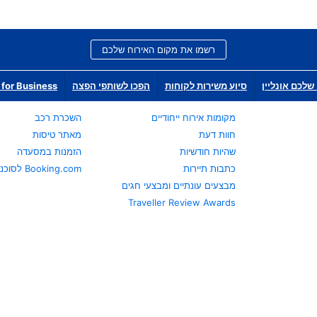
רשמו את מקום האירוח שלכם
שלכם אונליין
סיוע משירות לקוחות
הפכו לשותפי הפצה
for Business
מקומות אירוח ייחודיים
השכרת רכב
חוות דעת
מאתר טיסות
שהיות חודשיות
הזמנות במסעדה
כתבות תיירות
Booking.com לסוכני נסיעות
מבצעים עונתיים ומבצעי חגים
Traveller Review Awards