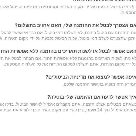
ן! דמי הביטול נקבעים על ידי מקום האירוח ומפורטים במדיניות הביטול של
נוספות.
ם אצטרך לבטל את ההזמנה שלי, האם אחויב בתשלום?
ם הזמנתם עם ביטול בחינם, לא תשלמו דמי ביטול. אם כבר אי אפשר לבטל א
יתכן שתצטרכו לשלם דמי ביטול. עלות הביטול נקבעת על ידי מקום האירוח. 
אם אפשר לבטל או לשנות תאריכים בהזמנה ללא אפשרות החזר
א ניתן לשנות תאריכים בהזמנות ללא אפשרות החזר. אם תבחרו לבטל את הז
ל ידי מקום האירוח. אתם תשלמו למקום האירוח את כל העלויות הנוספות.
יפה אפשר למצוא את מדיניות הביטולים?
מידע הזה מופיע באישור ההזמנה שלכם.
יך אפשר לדעת אם ההזמנה שלי בוטלה?
שאתם מבטלים אצלנו הזמנה, אתם מקבלים אימייל לאישור הביטול. בדקו א
יתנו אימייל תוך 24 שעות, צרו קשר עם מקום האירוח כדי לוודא את הביטול.