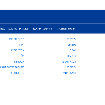
גרסת המובייל
החשבון שלכם
בצעו שינויים בהזמנה 
מדינות
בתים ודירות
אזורים
דירות
ערים
אתרי נופש
רובעים
וילות
נמלי תעופה
אכסניות
מלונות
מקומות אירוח B&B
מוקדי עניין
בתי הארחה