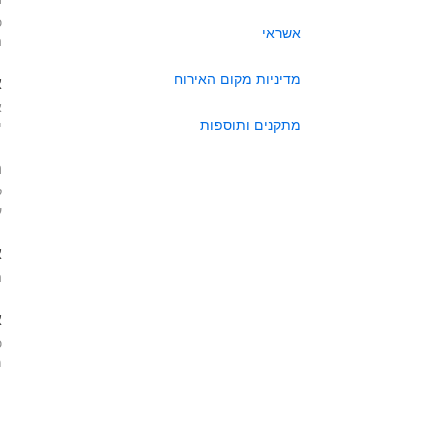
כ
אשראי
ה
מדיניות מקום האירוח
א
א
מתקנים ותוספות
י
ה
ל
ע
א
ה
א
כ
מא