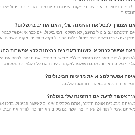
ן! דמי הביטול נקבעים על ידי מקום האירוח ומפורטים במדיניות הביטול של
נוספות.
ם אצטרך לבטל את ההזמנה שלי, האם אחויב בתשלום?
ם הזמנתם עם ביטול בחינם, לא תשלמו דמי ביטול. אם כבר אי אפשר לבטל א
יתכן שתצטרכו לשלם דמי ביטול. עלות הביטול נקבעת על ידי מקום האירוח. 
אם אפשר לבטל או לשנות תאריכים בהזמנה ללא אפשרות החזר
א ניתן לשנות תאריכים בהזמנות ללא אפשרות החזר. אם תבחרו לבטל את הז
ל ידי מקום האירוח. אתם תשלמו למקום האירוח את כל העלויות הנוספות.
יפה אפשר למצוא את מדיניות הביטולים?
מידע הזה מופיע באישור ההזמנה שלכם.
יך אפשר לדעת אם ההזמנה שלי בוטלה?
שאתם מבטלים אצלנו הזמנה, אתם מקבלים אימייל לאישור הביטול. בדקו א
יתנו אימייל תוך 24 שעות, צרו קשר עם מקום האירוח כדי לוודא את הביטול.