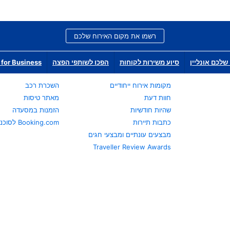
רשמו את מקום האירוח שלכם
שלכם אונליין
סיוע משירות לקוחות
הפכו לשותפי הפצה
for Business
מקומות אירוח ייחודיים
השכרת רכב
חוות דעת
מאתר טיסות
שהיות חודשיות
הזמנות במסעדה
כתבות תיירות
Booking.com לסוכני נסיעות
מבצעים עונתיים ומבצעי חגים
Traveller Review Awards