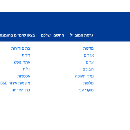
גרסת המובייל
החשבון שלכם
בצעו שינויים בהזמנה 
מדינות
בתים ודירות
אזורים
דירות
ערים
אתרי נופש
רובעים
וילות
נמלי תעופה
אכסניות
מלונות
מקומות אירוח B&B
מוקדי עניין
בתי הארחה