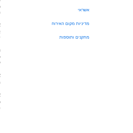
כ
אשראי
ה
מדיניות מקום האירוח
א
א
מתקנים ותוספות
י
ה
ל
ע
א
ה
א
כ
מא