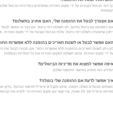
ן! דמי הביטול נקבעים על ידי מקום האירוח ומפורטים במדיניות הביטול של
נוספות.
ם אצטרך לבטל את ההזמנה שלי, האם אחויב בתשלום?
ם הזמנתם עם ביטול בחינם, לא תשלמו דמי ביטול. אם כבר אי אפשר לבטל א
יתכן שתצטרכו לשלם דמי ביטול. עלות הביטול נקבעת על ידי מקום האירוח. 
אם אפשר לבטל או לשנות תאריכים בהזמנה ללא אפשרות החזר
א ניתן לשנות תאריכים בהזמנות ללא אפשרות החזר. אם תבחרו לבטל את הז
ל ידי מקום האירוח. אתם תשלמו למקום האירוח את כל העלויות הנוספות.
יפה אפשר למצוא את מדיניות הביטולים?
מידע הזה מופיע באישור ההזמנה שלכם.
יך אפשר לדעת אם ההזמנה שלי בוטלה?
שאתם מבטלים אצלנו הזמנה, אתם מקבלים אימייל לאישור הביטול. בדקו א
יתנו אימייל תוך 24 שעות, צרו קשר עם מקום האירוח כדי לוודא את הביטול.