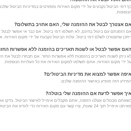
ן! דמי הביטול נקבעים על ידי מקום האירוח ומפורטים במדיניות הביטול של
נוספות.
ם אצטרך לבטל את ההזמנה שלי, האם אחויב בתשלום?
ם הזמנתם עם ביטול בחינם, לא תשלמו דמי ביטול. אם כבר אי אפשר לבטל א
יתכן שתצטרכו לשלם דמי ביטול. עלות הביטול נקבעת על ידי מקום האירוח. 
אם אפשר לבטל או לשנות תאריכים בהזמנה ללא אפשרות החזר
א ניתן לשנות תאריכים בהזמנות ללא אפשרות החזר. אם תבחרו לבטל את הז
ל ידי מקום האירוח. אתם תשלמו למקום האירוח את כל העלויות הנוספות.
יפה אפשר למצוא את מדיניות הביטולים?
מידע הזה מופיע באישור ההזמנה שלכם.
יך אפשר לדעת אם ההזמנה שלי בוטלה?
שאתם מבטלים אצלנו הזמנה, אתם מקבלים אימייל לאישור הביטול. בדקו א
יתנו אימייל תוך 24 שעות, צרו קשר עם מקום האירוח כדי לוודא את הביטול.