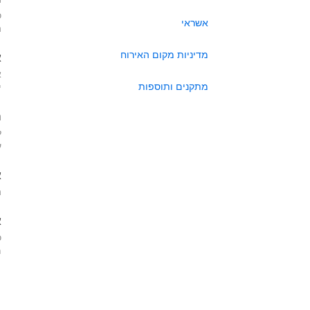
כ
אשראי
ה
מדיניות מקום האירוח
א
א
מתקנים ותוספות
י
ה
ל
ע
א
ה
א
כ
מא