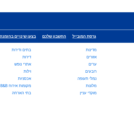
גרסת המובייל
החשבון שלכם
בצעו שינויים בהזמנה 
מדינות
בתים ודירות
אזורים
דירות
ערים
אתרי נופש
רובעים
וילות
נמלי תעופה
אכסניות
מלונות
מקומות אירוח B&B
מוקדי עניין
בתי הארחה