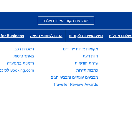
רשמו את מקום האירוח שלכם
שלכם אונליין
סיוע משירות לקוחות
הפכו לשותפי הפצה
for Business
מקומות אירוח ייחודיים
השכרת רכב
חוות דעת
מאתר טיסות
שהיות חודשיות
הזמנות במסעדה
כתבות תיירות
Booking.com לסוכני נסיעות
מבצעים עונתיים ומבצעי חגים
Traveller Review Awards