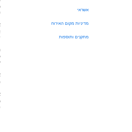
כ
אשראי
ה
מדיניות מקום האירוח
א
א
מתקנים ותוספות
י
ה
ל
ע
א
ה
א
כ
מא