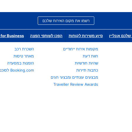
רשמו את מקום האירוח שלכם
שלכם אונליין
סיוע משירות לקוחות
הפכו לשותפי הפצה
for Business
מקומות אירוח ייחודיים
השכרת רכב
חוות דעת
מאתר טיסות
שהיות חודשיות
הזמנות במסעדה
כתבות תיירות
Booking.com לסוכני נסיעות
מבצעים עונתיים ומבצעי חגים
Traveller Review Awards