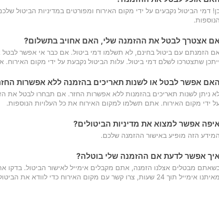
ן! דמי הביטול נקבעים על ידי מקום האירוח ומפורטים במדיניות הביטול של
נוספות.
ם אצטרך לבטל את ההזמנה שלי, האם אחויב בתשלום?
ם הזמנתם עם ביטול בחינם, לא תשלמו דמי ביטול. אם כבר אי אפשר לבטל א
יתכן שתצטרכו לשלם דמי ביטול. עלות הביטול נקבעת על ידי מקום האירוח. 
אם אפשר לבטל או לשנות תאריכים בהזמנה ללא אפשרות החזר
א ניתן לשנות תאריכים בהזמנות ללא אפשרות החזר. אם תבחרו לבטל את הז
ל ידי מקום האירוח. אתם תשלמו למקום האירוח את כל העלויות הנוספות.
יפה אפשר למצוא את מדיניות הביטולים?
מידע הזה מופיע באישור ההזמנה שלכם.
יך אפשר לדעת אם ההזמנה שלי בוטלה?
שאתם מבטלים אצלנו הזמנה, אתם מקבלים אימייל לאישור הביטול. בדקו א
יתנו אימייל תוך 24 שעות, צרו קשר עם מקום האירוח כדי לוודא את הביטול.