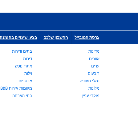
גרסת המובייל
החשבון שלכם
בצעו שינויים בהזמנה 
מדינות
בתים ודירות
אזורים
דירות
ערים
אתרי נופש
רובעים
וילות
נמלי תעופה
אכסניות
מלונות
מקומות אירוח B&B
מוקדי עניין
בתי הארחה