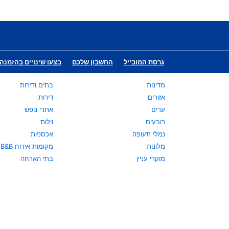
גרסת המובייל
החשבון שלכם
בצעו שינויים בהזמנה 
מדינות
בתים ודירות
אזורים
דירות
ערים
אתרי נופש
רובעים
וילות
נמלי תעופה
אכסניות
מלונות
מקומות אירוח B&B
מוקדי עניין
בתי הארחה