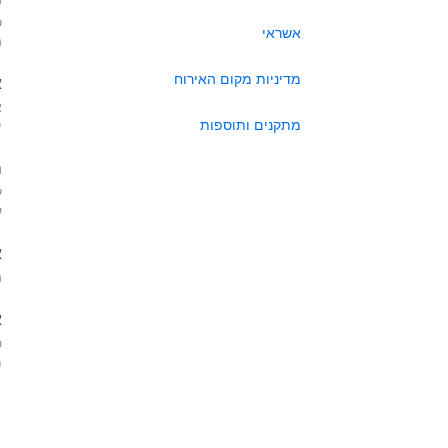
כ
אשראי
ה
מדיניות מקום האירוח
א
א
מתקנים ותוספות
י
ה
ל
ע
א
ה
א
כ
מא