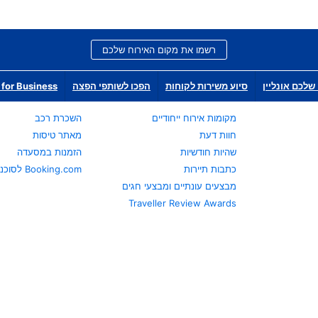
רשמו את מקום האירוח שלכם
שלכם אונליין
סיוע משירות לקוחות
הפכו לשותפי הפצה
for Business
מקומות אירוח ייחודיים
השכרת רכב
חוות דעת
מאתר טיסות
שהיות חודשיות
הזמנות במסעדה
כתבות תיירות
Booking.com לסוכני נסיעות
מבצעים עונתיים ומבצעי חגים
Traveller Review Awards