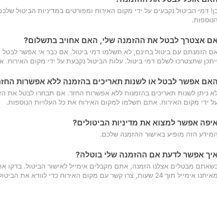
ן! דמי הביטול נקבעים על ידי מקום האירוח ומפורטים במדיניות הביטול של
נוספות.
ם אצטרך לבטל את ההזמנה שלי, האם אחויב בתשלום?
ם הזמנתם עם ביטול בחינם, לא תשלמו דמי ביטול. אם כבר אי אפשר לבטל א
יתכן שתצטרכו לשלם דמי ביטול. עלות הביטול נקבעת על ידי מקום האירוח. 
אם אפשר לבטל או לשנות תאריכים בהזמנה ללא אפשרות החזר
א ניתן לשנות תאריכים בהזמנות ללא אפשרות החזר. אם תבחרו לבטל את הז
ל ידי מקום האירוח. אתם תשלמו למקום האירוח את כל העלויות הנוספות.
יפה אפשר למצוא את מדיניות הביטולים?
מידע הזה מופיע באישור ההזמנה שלכם.
יך אפשר לדעת אם ההזמנה שלי בוטלה?
שאתם מבטלים אצלנו הזמנה, אתם מקבלים אימייל לאישור הביטול. בדקו א
יתנו אימייל תוך 24 שעות, צרו קשר עם מקום האירוח כדי לוודא את הביטול.