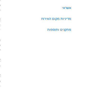
כ
אשראי
ה
מדיניות מקום האירוח
א
א
מתקנים ותוספות
י
ה
ל
ע
א
ה
א
כ
מא