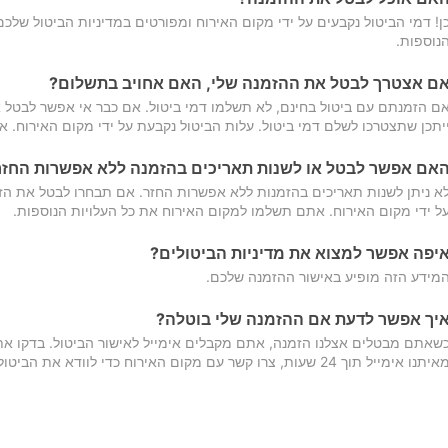
ן! דמי הביטול נקבעים על ידי מקום האירוח ומפורטים במדיניות הביטול של
נוספות.
ם אצטרך לבטל את ההזמנה שלי, האם אחויב בתשלום?
ם הזמנתם עם ביטול בחינם, לא תשלמו דמי ביטול. אם כבר אי אפשר לבטל א
יתכן שתצטרכו לשלם דמי ביטול. עלות הביטול נקבעת על ידי מקום האירוח. 
אם אפשר לבטל או לשנות תאריכים בהזמנה ללא אפשרות החזר
א ניתן לשנות תאריכים בהזמנות ללא אפשרות החזר. אם תבחרו לבטל את הז
ל ידי מקום האירוח. אתם תשלמו למקום האירוח את כל העלויות הנוספות.
יפה אפשר למצוא את מדיניות הביטולים?
מידע הזה מופיע באישור ההזמנה שלכם.
יך אפשר לדעת אם ההזמנה שלי בוטלה?
שאתם מבטלים אצלנו הזמנה, אתם מקבלים אימייל לאישור הביטול. בדקו א
יתנו אימייל תוך 24 שעות, צרו קשר עם מקום האירוח כדי לוודא את הביטול.