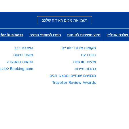
רשמו את מקום האירוח שלכם
שלכם אונליין
סיוע משירות לקוחות
הפכו לשותפי הפצה
for Business
מקומות אירוח ייחודיים
השכרת רכב
חוות דעת
מאתר טיסות
שהיות חודשיות
הזמנות במסעדה
כתבות תיירות
Booking.com לסוכני נסיעות
מבצעים עונתיים ומבצעי חגים
Traveller Review Awards