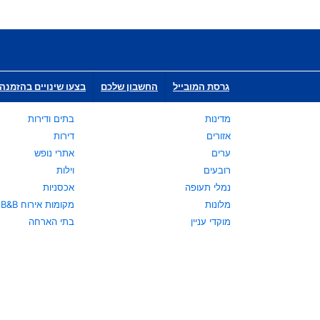
גרסת המובייל
החשבון שלכם
בצעו שינויים בהזמנה 
מדינות
בתים ודירות
אזורים
דירות
ערים
אתרי נופש
רובעים
וילות
נמלי תעופה
אכסניות
מלונות
מקומות אירוח B&B
מוקדי עניין
בתי הארחה