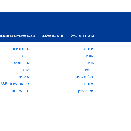
גרסת המובייל
החשבון שלכם
בצעו שינויים בהזמנה 
מדינות
בתים ודירות
אזורים
דירות
ערים
אתרי נופש
רובעים
וילות
נמלי תעופה
אכסניות
מלונות
מקומות אירוח B&B
מוקדי עניין
בתי הארחה