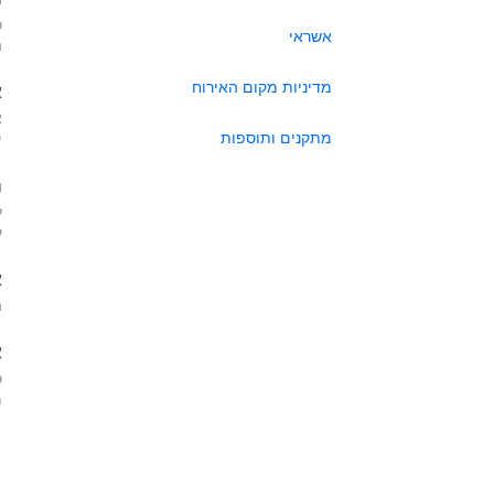
כ
אשראי
ה
מדיניות מקום האירוח
א
א
מתקנים ותוספות
י
ה
ל
ע
א
ה
א
כ
מא