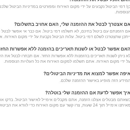
ן! דמי הביטול נקבעים על ידי מקום האירוח ומפורטים במדיניות הביטול של
נוספות.
ם אצטרך לבטל את ההזמנה שלי, האם אחויב בתשלום?
ם הזמנתם עם ביטול בחינם, לא תשלמו דמי ביטול. אם כבר אי אפשר לבטל א
יתכן שתצטרכו לשלם דמי ביטול. עלות הביטול נקבעת על ידי מקום האירוח. 
אם אפשר לבטל או לשנות תאריכים בהזמנה ללא אפשרות החזר
א ניתן לשנות תאריכים בהזמנות ללא אפשרות החזר. אם תבחרו לבטל את הז
ל ידי מקום האירוח. אתם תשלמו למקום האירוח את כל העלויות הנוספות.
יפה אפשר למצוא את מדיניות הביטולים?
מידע הזה מופיע באישור ההזמנה שלכם.
יך אפשר לדעת אם ההזמנה שלי בוטלה?
שאתם מבטלים אצלנו הזמנה, אתם מקבלים אימייל לאישור הביטול. בדקו א
יתנו אימייל תוך 24 שעות, צרו קשר עם מקום האירוח כדי לוודא את הביטול.