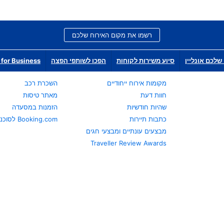
רשמו את מקום האירוח שלכם
שלכם אונליין
סיוע משירות לקוחות
הפכו לשותפי הפצה
for Business
מקומות אירוח ייחודיים
השכרת רכב
חוות דעת
מאתר טיסות
שהיות חודשיות
הזמנות במסעדה
כתבות תיירות
Booking.com לסוכני נסיעות
מבצעים עונתיים ומבצעי חגים
Traveller Review Awards