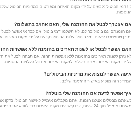
ן! דמי הביטול נקבעים על ידי מקום האירוח ומפורטים במדיניות הביטול של
נוספות.
ם אצטרך לבטל את ההזמנה שלי, האם אחויב בתשלום?
ם הזמנתם עם ביטול בחינם, לא תשלמו דמי ביטול. אם כבר אי אפשר לבטל א
יתכן שתצטרכו לשלם דמי ביטול. עלות הביטול נקבעת על ידי מקום האירוח. 
אם אפשר לבטל או לשנות תאריכים בהזמנה ללא אפשרות החזר
א ניתן לשנות תאריכים בהזמנות ללא אפשרות החזר. אם תבחרו לבטל את הז
ל ידי מקום האירוח. אתם תשלמו למקום האירוח את כל העלויות הנוספות.
יפה אפשר למצוא את מדיניות הביטולים?
מידע הזה מופיע באישור ההזמנה שלכם.
יך אפשר לדעת אם ההזמנה שלי בוטלה?
שאתם מבטלים אצלנו הזמנה, אתם מקבלים אימייל לאישור הביטול. בדקו א
יתנו אימייל תוך 24 שעות, צרו קשר עם מקום האירוח כדי לוודא את הביטול.