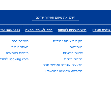
רשמו את מקום האירוח שלכם
שלכם אונליין
סיוע משירות לקוחות
הפכו לשותפי הפצה
for Business
מקומות אירוח ייחודיים
השכרת רכב
חוות דעת
מאתר טיסות
שהיות חודשיות
הזמנות במסעדה
כתבות תיירות
Booking.com לסוכני נסיעות
מבצעים עונתיים ומבצעי חגים
Traveller Review Awards