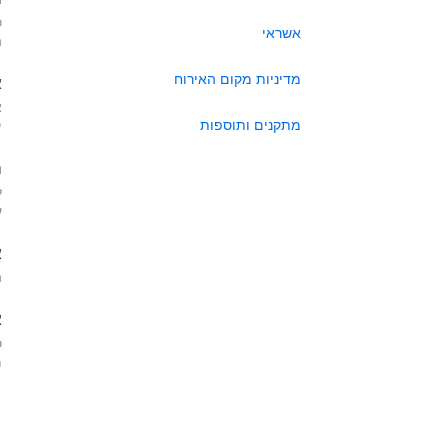
כ
אשראי
ה
מדיניות מקום האירוח
א
א
מתקנים ותוספות
י
ה
ל
ע
א
ה
א
כ
מא