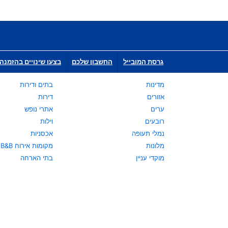
גרסת המובייל
החשבון שלכם
בצעו שינויים בהזמנה 
מדינות
בתים ודירות
אזורים
דירות
ערים
אתרי נופש
רובעים
וילות
נמלי תעופה
אכסניות
מלונות
מקומות אירוח B&B
מוקדי עניין
בתי הארחה