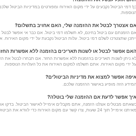
ן! דמי הביטול נקבעים על ידי מקום האירוח ומפורטים במדיניות הביטול של
נוספות.
ם אצטרך לבטל את ההזמנה שלי, האם אחויב בתשלום?
ם הזמנתם עם ביטול בחינם, לא תשלמו דמי ביטול. אם כבר אי אפשר לבטל א
יתכן שתצטרכו לשלם דמי ביטול. עלות הביטול נקבעת על ידי מקום האירוח. 
אם אפשר לבטל או לשנות תאריכים בהזמנה ללא אפשרות החזר
א ניתן לשנות תאריכים בהזמנות ללא אפשרות החזר. אם תבחרו לבטל את הז
ל ידי מקום האירוח. אתם תשלמו למקום האירוח את כל העלויות הנוספות.
יפה אפשר למצוא את מדיניות הביטולים?
מידע הזה מופיע באישור ההזמנה שלכם.
יך אפשר לדעת אם ההזמנה שלי בוטלה?
שאתם מבטלים אצלנו הזמנה, אתם מקבלים אימייל לאישור הביטול. בדקו א
יתנו אימייל תוך 24 שעות, צרו קשר עם מקום האירוח כדי לוודא את הביטול.