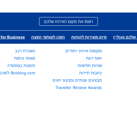
רשמו את מקום האירוח שלכם
שלכם אונליין
סיוע משירות לקוחות
הפכו לשותפי הפצה
for Business
מקומות אירוח ייחודיים
השכרת רכב
חוות דעת
מאתר טיסות
שהיות חודשיות
הזמנות במסעדה
כתבות תיירות
Booking.com לסוכני נסיעות
מבצעים עונתיים ומבצעי חגים
Traveller Review Awards