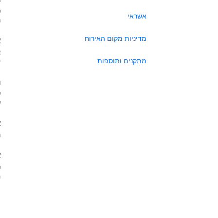
כ
אשראי
ה
מדיניות מקום האירוח
א
א
מתקנים ותוספות
י
ה
ל
ע
א
ה
א
כ
מא