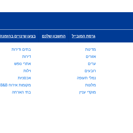
גרסת המובייל
החשבון שלכם
בצעו שינויים בהזמנה 
מדינות
בתים ודירות
אזורים
דירות
ערים
אתרי נופש
רובעים
וילות
נמלי תעופה
אכסניות
מלונות
מקומות אירוח B&B
מוקדי עניין
בתי הארחה