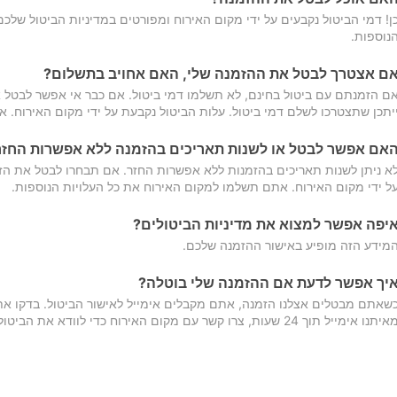
ן! דמי הביטול נקבעים על ידי מקום האירוח ומפורטים במדיניות הביטול של
נוספות.
ם אצטרך לבטל את ההזמנה שלי, האם אחויב בתשלום?
ם הזמנתם עם ביטול בחינם, לא תשלמו דמי ביטול. אם כבר אי אפשר לבטל א
יתכן שתצטרכו לשלם דמי ביטול. עלות הביטול נקבעת על ידי מקום האירוח. 
אם אפשר לבטל או לשנות תאריכים בהזמנה ללא אפשרות החזר
א ניתן לשנות תאריכים בהזמנות ללא אפשרות החזר. אם תבחרו לבטל את הז
ל ידי מקום האירוח. אתם תשלמו למקום האירוח את כל העלויות הנוספות.
יפה אפשר למצוא את מדיניות הביטולים?
מידע הזה מופיע באישור ההזמנה שלכם.
יך אפשר לדעת אם ההזמנה שלי בוטלה?
שאתם מבטלים אצלנו הזמנה, אתם מקבלים אימייל לאישור הביטול. בדקו א
יתנו אימייל תוך 24 שעות, צרו קשר עם מקום האירוח כדי לוודא את הביטול.