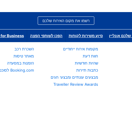
רשמו את מקום האירוח שלכם
שלכם אונליין
סיוע משירות לקוחות
הפכו לשותפי הפצה
for Business
מקומות אירוח ייחודיים
השכרת רכב
חוות דעת
מאתר טיסות
שהיות חודשיות
הזמנות במסעדה
כתבות תיירות
Booking.com לסוכני נסיעות
מבצעים עונתיים ומבצעי חגים
Traveller Review Awards