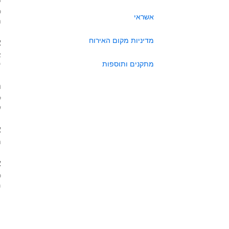
כ
אשראי
ה
מדיניות מקום האירוח
א
א
מתקנים ותוספות
י
ה
ל
ע
א
ה
א
כ
מא