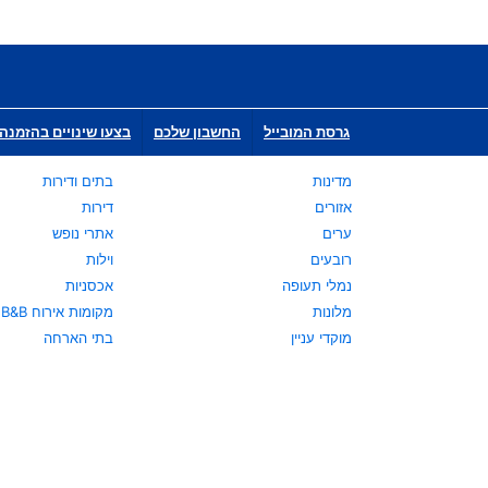
גרסת המובייל
החשבון שלכם
בצעו שינויים בהזמנה 
מדינות
בתים ודירות
אזורים
דירות
ערים
אתרי נופש
רובעים
וילות
נמלי תעופה
אכסניות
מלונות
מקומות אירוח B&B
מוקדי עניין
בתי הארחה