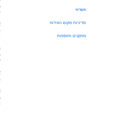
כ
אשראי
ה
מדיניות מקום האירוח
א
א
מתקנים ותוספות
י
ה
ל
ע
א
ה
א
כ
מא