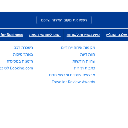
רשמו את מקום האירוח שלכם
שלכם אונליין
סיוע משירות לקוחות
הפכו לשותפי הפצה
for Business
מקומות אירוח ייחודיים
השכרת רכב
חוות דעת
מאתר טיסות
שהיות חודשיות
הזמנות במסעדה
כתבות תיירות
Booking.com לסוכני נסיעות
מבצעים עונתיים ומבצעי חגים
Traveller Review Awards