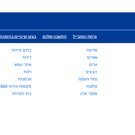
גרסת המובייל
החשבון שלכם
בצעו שינויים בהזמנה 
מדינות
בתים ודירות
אזורים
דירות
ערים
אתרי נופש
רובעים
וילות
נמלי תעופה
אכסניות
מלונות
מקומות אירוח B&B
מוקדי עניין
בתי הארחה