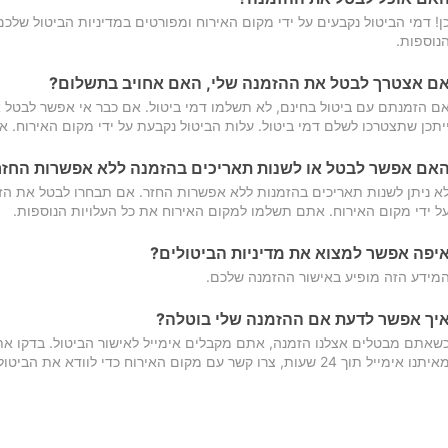
ן! דמי הביטול נקבעים על ידי מקום האירוח ומפורטים במדיניות הביטול של
נוספות.
ם אצטרך לבטל את ההזמנה שלי, האם אחויב בתשלום?
ם הזמנתם עם ביטול בחינם, לא תשלמו דמי ביטול. אם כבר אי אפשר לבטל א
יתכן שתצטרכו לשלם דמי ביטול. עלות הביטול נקבעת על ידי מקום האירוח. 
אם אפשר לבטל או לשנות תאריכים בהזמנה ללא אפשרות החזר
א ניתן לשנות תאריכים בהזמנות ללא אפשרות החזר. אם תבחרו לבטל את הז
ל ידי מקום האירוח. אתם תשלמו למקום האירוח את כל העלויות הנוספות.
יפה אפשר למצוא את מדיניות הביטולים?
מידע הזה מופיע באישור ההזמנה שלכם.
יך אפשר לדעת אם ההזמנה שלי בוטלה?
שאתם מבטלים אצלנו הזמנה, אתם מקבלים אימייל לאישור הביטול. בדקו א
יתנו אימייל תוך 24 שעות, צרו קשר עם מקום האירוח כדי לוודא את הביטול.