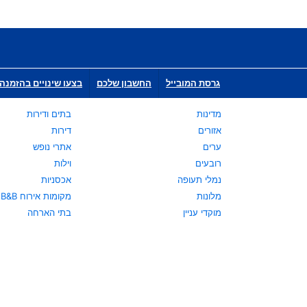
גרסת המובייל
החשבון שלכם
בצעו שינויים בהזמנה 
מדינות
בתים ודירות
אזורים
דירות
ערים
אתרי נופש
רובעים
וילות
נמלי תעופה
אכסניות
מלונות
מקומות אירוח B&B
מוקדי עניין
בתי הארחה