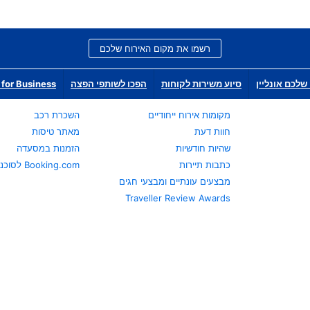
רשמו את מקום האירוח שלכם
שלכם אונליין
סיוע משירות לקוחות
הפכו לשותפי הפצה
for Business
מקומות אירוח ייחודיים
השכרת רכב
חוות דעת
מאתר טיסות
שהיות חודשיות
הזמנות במסעדה
כתבות תיירות
Booking.com לסוכני נסיעות
מבצעים עונתיים ומבצעי חגים
Traveller Review Awards