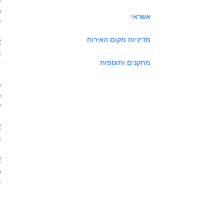
כ
אשראי
ה
מדיניות מקום האירוח
א
א
מתקנים ותוספות
י
ה
ל
ע
א
ה
א
כ
מא