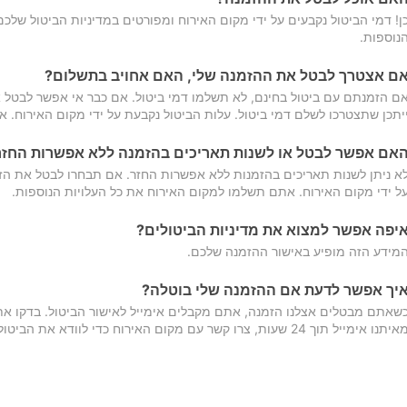
ן! דמי הביטול נקבעים על ידי מקום האירוח ומפורטים במדיניות הביטול של
נוספות.
ם אצטרך לבטל את ההזמנה שלי, האם אחויב בתשלום?
ם הזמנתם עם ביטול בחינם, לא תשלמו דמי ביטול. אם כבר אי אפשר לבטל א
יתכן שתצטרכו לשלם דמי ביטול. עלות הביטול נקבעת על ידי מקום האירוח. 
אם אפשר לבטל או לשנות תאריכים בהזמנה ללא אפשרות החזר
א ניתן לשנות תאריכים בהזמנות ללא אפשרות החזר. אם תבחרו לבטל את הז
ל ידי מקום האירוח. אתם תשלמו למקום האירוח את כל העלויות הנוספות.
יפה אפשר למצוא את מדיניות הביטולים?
מידע הזה מופיע באישור ההזמנה שלכם.
יך אפשר לדעת אם ההזמנה שלי בוטלה?
שאתם מבטלים אצלנו הזמנה, אתם מקבלים אימייל לאישור הביטול. בדקו א
יתנו אימייל תוך 24 שעות, צרו קשר עם מקום האירוח כדי לוודא את הביטול.