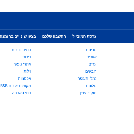
גרסת המובייל
החשבון שלכם
בצעו שינויים בהזמנה 
מדינות
בתים ודירות
אזורים
דירות
ערים
אתרי נופש
רובעים
וילות
נמלי תעופה
אכסניות
מלונות
מקומות אירוח B&B
מוקדי עניין
בתי הארחה