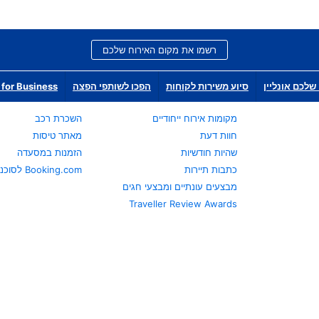
רשמו את מקום האירוח שלכם
שלכם אונליין
סיוע משירות לקוחות
הפכו לשותפי הפצה
for Business
מקומות אירוח ייחודיים
השכרת רכב
חוות דעת
מאתר טיסות
שהיות חודשיות
הזמנות במסעדה
כתבות תיירות
Booking.com לסוכני נסיעות
מבצעים עונתיים ומבצעי חגים
Traveller Review Awards