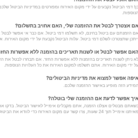
ן! דמי הביטול נקבעים על ידי מקום האירוח ומפורטים במדיניות הביטול של
נוספות.
ם אצטרך לבטל את ההזמנה שלי, האם אחויב בתשלום?
ם הזמנתם עם ביטול בחינם, לא תשלמו דמי ביטול. אם כבר אי אפשר לבטל א
יתכן שתצטרכו לשלם דמי ביטול. עלות הביטול נקבעת על ידי מקום האירוח. 
אם אפשר לבטל או לשנות תאריכים בהזמנה ללא אפשרות החזר
א ניתן לשנות תאריכים בהזמנות ללא אפשרות החזר. אם תבחרו לבטל את הז
ל ידי מקום האירוח. אתם תשלמו למקום האירוח את כל העלויות הנוספות.
יפה אפשר למצוא את מדיניות הביטולים?
מידע הזה מופיע באישור ההזמנה שלכם.
יך אפשר לדעת אם ההזמנה שלי בוטלה?
שאתם מבטלים אצלנו הזמנה, אתם מקבלים אימייל לאישור הביטול. בדקו א
יתנו אימייל תוך 24 שעות, צרו קשר עם מקום האירוח כדי לוודא את הביטול.