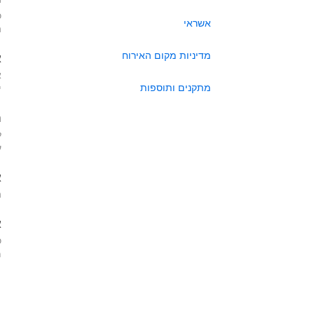
כ
אשראי
ה
מדיניות מקום האירוח
א
א
מתקנים ותוספות
י
ה
ל
ע
א
ה
א
כ
מא