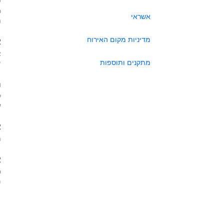
כ
אשראי
ה
מדיניות מקום האירוח
א
א
מתקנים ותוספות
י
ה
ל
ע
א
ה
א
כ
מא