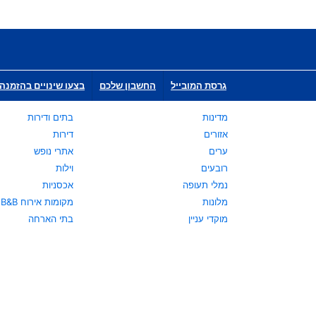
גרסת המובייל
החשבון שלכם
בצעו שינויים בהזמנה 
מדינות
בתים ודירות
אזורים
דירות
ערים
אתרי נופש
רובעים
וילות
נמלי תעופה
אכסניות
מלונות
מקומות אירוח B&B
מוקדי עניין
בתי הארחה