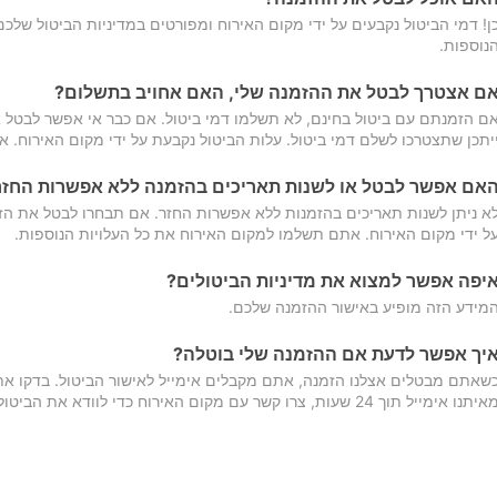
ן! דמי הביטול נקבעים על ידי מקום האירוח ומפורטים במדיניות הביטול של
נוספות.
ם אצטרך לבטל את ההזמנה שלי, האם אחויב בתשלום?
ם הזמנתם עם ביטול בחינם, לא תשלמו דמי ביטול. אם כבר אי אפשר לבטל א
יתכן שתצטרכו לשלם דמי ביטול. עלות הביטול נקבעת על ידי מקום האירוח. 
אם אפשר לבטל או לשנות תאריכים בהזמנה ללא אפשרות החזר
א ניתן לשנות תאריכים בהזמנות ללא אפשרות החזר. אם תבחרו לבטל את הז
ל ידי מקום האירוח. אתם תשלמו למקום האירוח את כל העלויות הנוספות.
יפה אפשר למצוא את מדיניות הביטולים?
מידע הזה מופיע באישור ההזמנה שלכם.
יך אפשר לדעת אם ההזמנה שלי בוטלה?
שאתם מבטלים אצלנו הזמנה, אתם מקבלים אימייל לאישור הביטול. בדקו א
יתנו אימייל תוך 24 שעות, צרו קשר עם מקום האירוח כדי לוודא את הביטול.