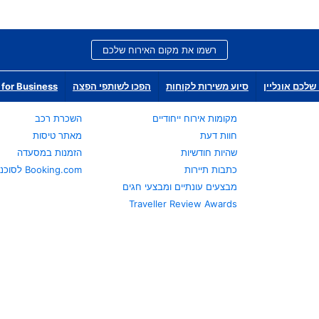
רשמו את מקום האירוח שלכם
שלכם אונליין
סיוע משירות לקוחות
הפכו לשותפי הפצה
for Business
מקומות אירוח ייחודיים
השכרת רכב
חוות דעת
מאתר טיסות
שהיות חודשיות
הזמנות במסעדה
כתבות תיירות
Booking.com לסוכני נסיעות
מבצעים עונתיים ומבצעי חגים
Traveller Review Awards