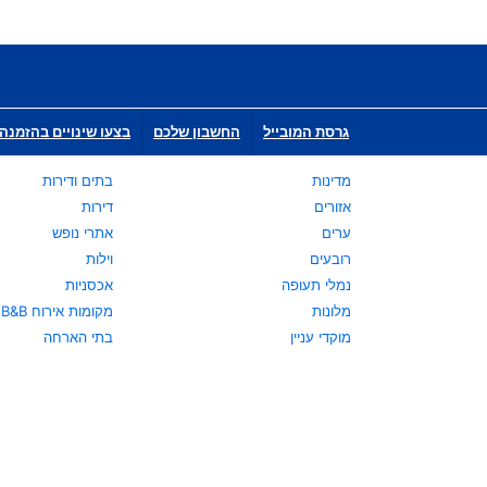
גרסת המובייל
החשבון שלכם
בצעו שינויים בהזמנה 
מדינות
בתים ודירות
אזורים
דירות
ערים
אתרי נופש
רובעים
וילות
נמלי תעופה
אכסניות
מלונות
מקומות אירוח B&B
מוקדי עניין
בתי הארחה