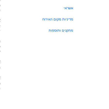
כ
אשראי
ה
מדיניות מקום האירוח
א
א
מתקנים ותוספות
י
ה
ל
ע
א
ה
א
כ
מא