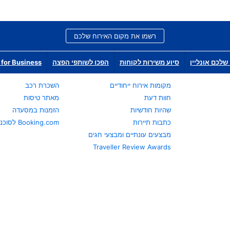
רשמו את מקום האירוח שלכם
שלכם אונליין
סיוע משירות לקוחות
הפכו לשותפי הפצה
for Business
מקומות אירוח ייחודיים
השכרת רכב
חוות דעת
מאתר טיסות
שהיות חודשיות
הזמנות במסעדה
כתבות תיירות
Booking.com לסוכני נסיעות
מבצעים עונתיים ומבצעי חגים
Traveller Review Awards