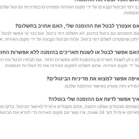
ן! דמי הביטול נקבעים על ידי מקום האירוח ומפורטים במדיניות הביטול של
נוספות.
ם אצטרך לבטל את ההזמנה שלי, האם אחויב בתשלום?
ם הזמנתם עם ביטול בחינם, לא תשלמו דמי ביטול. אם כבר אי אפשר לבטל א
יתכן שתצטרכו לשלם דמי ביטול. עלות הביטול נקבעת על ידי מקום האירוח. 
אם אפשר לבטל או לשנות תאריכים בהזמנה ללא אפשרות החזר
א ניתן לשנות תאריכים בהזמנות ללא אפשרות החזר. אם תבחרו לבטל את הז
ל ידי מקום האירוח. אתם תשלמו למקום האירוח את כל העלויות הנוספות.
יפה אפשר למצוא את מדיניות הביטולים?
מידע הזה מופיע באישור ההזמנה שלכם.
יך אפשר לדעת אם ההזמנה שלי בוטלה?
שאתם מבטלים אצלנו הזמנה, אתם מקבלים אימייל לאישור הביטול. בדקו א
יתנו אימייל תוך 24 שעות, צרו קשר עם מקום האירוח כדי לוודא את הביטול.