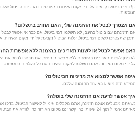
ן! דמי הביטול נקבעים על ידי מקום האירוח ומפורטים במדיניות הביטול של
נוספות.
ם אצטרך לבטל את ההזמנה שלי, האם אחויב בתשלום?
ם הזמנתם עם ביטול בחינם, לא תשלמו דמי ביטול. אם כבר אי אפשר לבטל א
יתכן שתצטרכו לשלם דמי ביטול. עלות הביטול נקבעת על ידי מקום האירוח. 
אם אפשר לבטל או לשנות תאריכים בהזמנה ללא אפשרות החזר
א ניתן לשנות תאריכים בהזמנות ללא אפשרות החזר. אם תבחרו לבטל את הז
ל ידי מקום האירוח. אתם תשלמו למקום האירוח את כל העלויות הנוספות.
יפה אפשר למצוא את מדיניות הביטולים?
מידע הזה מופיע באישור ההזמנה שלכם.
יך אפשר לדעת אם ההזמנה שלי בוטלה?
שאתם מבטלים אצלנו הזמנה, אתם מקבלים אימייל לאישור הביטול. בדקו א
יתנו אימייל תוך 24 שעות, צרו קשר עם מקום האירוח כדי לוודא את הביטול.