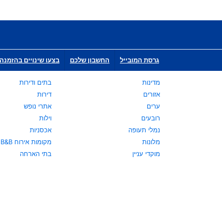
גרסת המובייל
החשבון שלכם
בצעו שינויים בהזמנה 
מדינות
בתים ודירות
אזורים
דירות
ערים
אתרי נופש
רובעים
וילות
נמלי תעופה
אכסניות
מלונות
מקומות אירוח B&B
מוקדי עניין
בתי הארחה