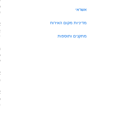
כ
אשראי
ה
מדיניות מקום האירוח
א
א
מתקנים ותוספות
י
ה
ל
ע
א
ה
א
כ
מא