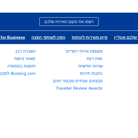
רשמו את מקום האירוח שלכם
שלכם אונליין
סיוע משירות לקוחות
הפכו לשותפי הפצה
for Business
מקומות אירוח ייחודיים
השכרת רכב
חוות דעת
מאתר טיסות
שהיות חודשיות
הזמנות במסעדה
כתבות תיירות
Booking.com לסוכני נסיעות
מבצעים עונתיים ומבצעי חגים
Traveller Review Awards