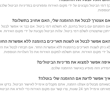
ן! דמי הביטול נקבעים על ידי מקום האירוח ומפורטים במדיניות הביטול של
נוספות.
ם אצטרך לבטל את ההזמנה שלי, האם אחויב בתשלום?
ם הזמנתם עם ביטול בחינם, לא תשלמו דמי ביטול. אם כבר אי אפשר לבטל א
יתכן שתצטרכו לשלם דמי ביטול. עלות הביטול נקבעת על ידי מקום האירוח. 
אם אפשר לבטל או לשנות תאריכים בהזמנה ללא אפשרות החזר
א ניתן לשנות תאריכים בהזמנות ללא אפשרות החזר. אם תבחרו לבטל את הז
ל ידי מקום האירוח. אתם תשלמו למקום האירוח את כל העלויות הנוספות.
יפה אפשר למצוא את מדיניות הביטולים?
מידע הזה מופיע באישור ההזמנה שלכם.
יך אפשר לדעת אם ההזמנה שלי בוטלה?
שאתם מבטלים אצלנו הזמנה, אתם מקבלים אימייל לאישור הביטול. בדקו א
יתנו אימייל תוך 24 שעות, צרו קשר עם מקום האירוח כדי לוודא את הביטול.