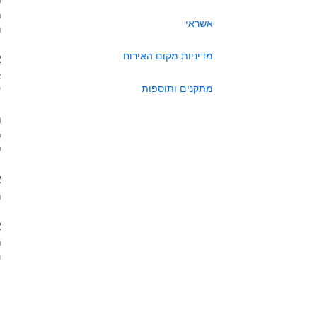
כ
אשראי
ה
מדיניות מקום האירוח
א
א
מתקנים ותוספות
י
ה
ל
ע
א
ה
א
כ
מא