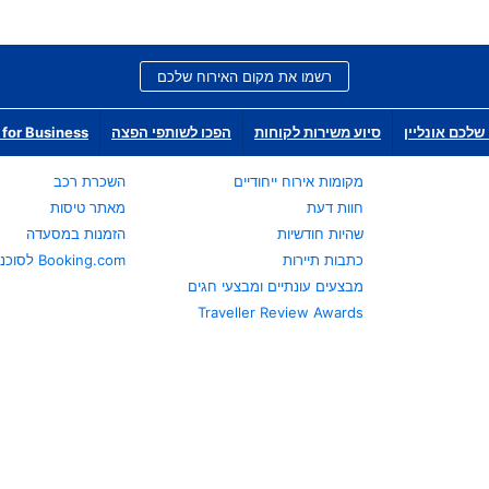
רשמו את מקום האירוח שלכם
שלכם אונליין
סיוע משירות לקוחות
הפכו לשותפי הפצה
for Business
מקומות אירוח ייחודיים
השכרת רכב
חוות דעת
מאתר טיסות
שהיות חודשיות
הזמנות במסעדה
כתבות תיירות
Booking.com לסוכני נסיעות
מבצעים עונתיים ומבצעי חגים
Traveller Review Awards