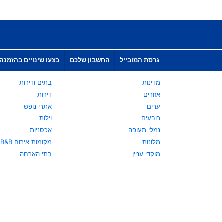
גרסת המובייל
החשבון שלכם
בצעו שינויים בהזמנה 
מדינות
בתים ודירות
אזורים
דירות
ערים
אתרי נופש
רובעים
וילות
נמלי תעופה
אכסניות
מלונות
מקומות אירוח B&B
מוקדי עניין
בתי הארחה