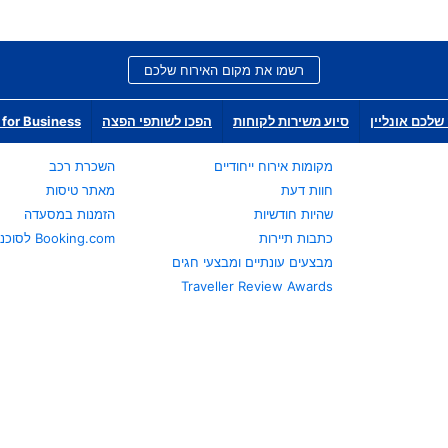
רשמו את מקום האירוח שלכם
שלכם אונליין
סיוע משירות לקוחות
הפכו לשותפי הפצה
for Business
מקומות אירוח ייחודיים
השכרת רכב
חוות דעת
מאתר טיסות
שהיות חודשיות
הזמנות במסעדה
כתבות תיירות
Booking.com לסוכני נסיעות
מבצעים עונתיים ומבצעי חגים
Traveller Review Awards