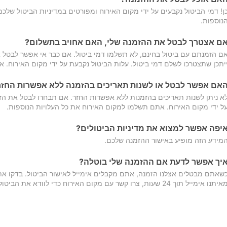
ן! דמי הביטול נקבעים על ידי מקום האירוח ומפורטים במדיניות הביטול של
נוספות.
ם אצטרך לבטל את ההזמנה שלי, האם אחויב בתשלום?
ם הזמנתם עם ביטול בחינם, לא תשלמו דמי ביטול. אם כבר אי אפשר לבטל א
יתכן שתצטרכו לשלם דמי ביטול. עלות הביטול נקבעת על ידי מקום האירוח. 
אם אפשר לבטל או לשנות תאריכים בהזמנה ללא אפשרות החזר
א ניתן לשנות תאריכים בהזמנות ללא אפשרות החזר. אם תבחרו לבטל את הז
ל ידי מקום האירוח. אתם תשלמו למקום האירוח את כל העלויות הנוספות.
יפה אפשר למצוא את מדיניות הביטולים?
מידע הזה מופיע באישור ההזמנה שלכם.
יך אפשר לדעת אם ההזמנה שלי בוטלה?
שאתם מבטלים אצלנו הזמנה, אתם מקבלים אימייל לאישור הביטול. בדקו א
יתנו אימייל תוך 24 שעות, צרו קשר עם מקום האירוח כדי לוודא את הביטול.