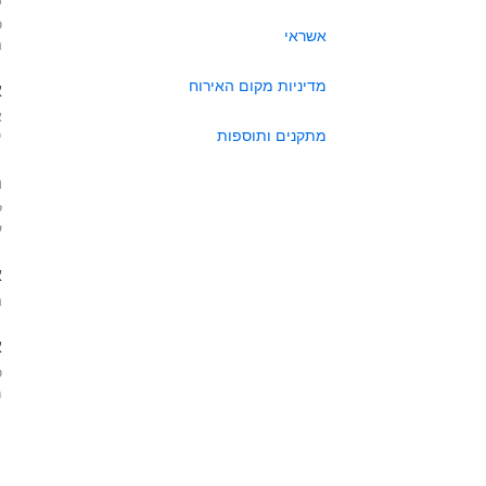
כ
אשראי
ה
מדיניות מקום האירוח
א
א
מתקנים ותוספות
י
ה
ל
ע
א
ה
א
כ
מא