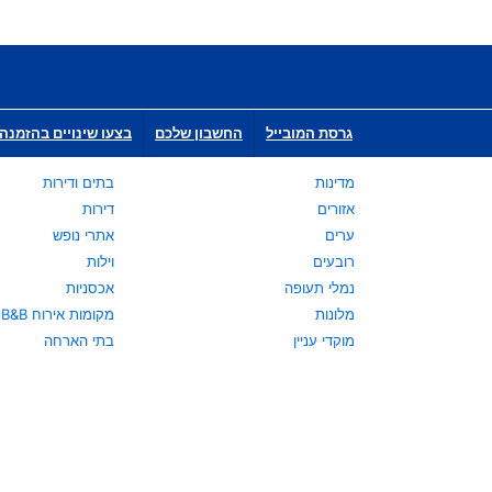
גרסת המובייל
החשבון שלכם
בצעו שינויים בהזמנה 
מדינות
בתים ודירות
אזורים
דירות
ערים
אתרי נופש
רובעים
וילות
נמלי תעופה
אכסניות
מלונות
מקומות אירוח B&B
מוקדי עניין
בתי הארחה