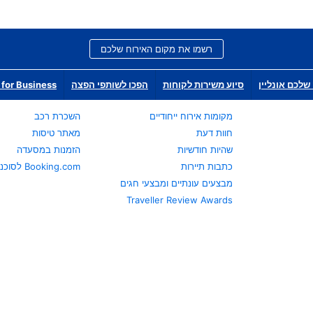
רשמו את מקום האירוח שלכם
שלכם אונליין
סיוע משירות לקוחות
הפכו לשותפי הפצה
for Business
מקומות אירוח ייחודיים
השכרת רכב
חוות דעת
מאתר טיסות
שהיות חודשיות
הזמנות במסעדה
כתבות תיירות
Booking.com לסוכני נסיעות
מבצעים עונתיים ומבצעי חגים
Traveller Review Awards