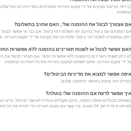
ן! דמי הביטול נקבעים על ידי מקום האירוח ומפורטים במדיניות הביטול של
נוספות.
ם אצטרך לבטל את ההזמנה שלי, האם אחויב בתשלום?
ם הזמנתם עם ביטול בחינם, לא תשלמו דמי ביטול. אם כבר אי אפשר לבטל א
יתכן שתצטרכו לשלם דמי ביטול. עלות הביטול נקבעת על ידי מקום האירוח. 
אם אפשר לבטל או לשנות תאריכים בהזמנה ללא אפשרות החזר
א ניתן לשנות תאריכים בהזמנות ללא אפשרות החזר. אם תבחרו לבטל את הז
ל ידי מקום האירוח. אתם תשלמו למקום האירוח את כל העלויות הנוספות.
יפה אפשר למצוא את מדיניות הביטולים?
מידע הזה מופיע באישור ההזמנה שלכם.
יך אפשר לדעת אם ההזמנה שלי בוטלה?
שאתם מבטלים אצלנו הזמנה, אתם מקבלים אימייל לאישור הביטול. בדקו א
יתנו אימייל תוך 24 שעות, צרו קשר עם מקום האירוח כדי לוודא את הביטול.