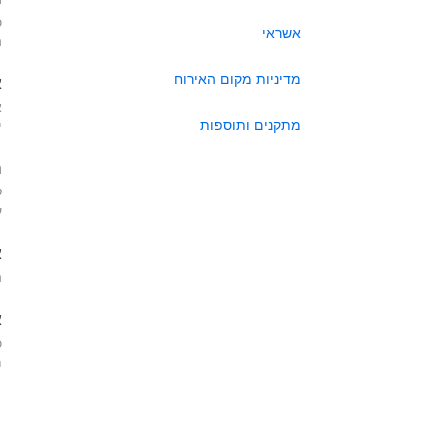
כ
אשראי
ה
מדיניות מקום האירוח
א
א
מתקנים ותוספות
י
ה
ל
ע
א
ה
א
כ
מא