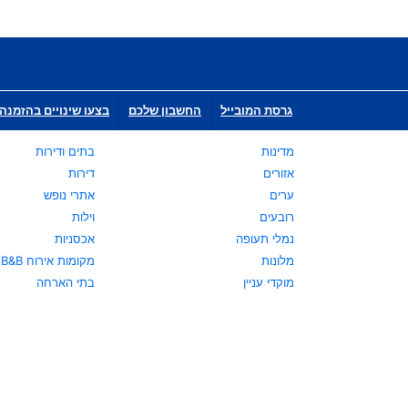
גרסת המובייל
החשבון שלכם
בצעו שינויים בהזמנה 
מדינות
בתים ודירות
אזורים
דירות
ערים
אתרי נופש
רובעים
וילות
נמלי תעופה
אכסניות
מלונות
מקומות אירוח B&B
מוקדי עניין
בתי הארחה