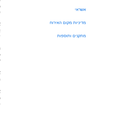
כ
אשראי
ה
מדיניות מקום האירוח
א
א
מתקנים ותוספות
י
ה
ל
ע
א
ה
א
כ
מא