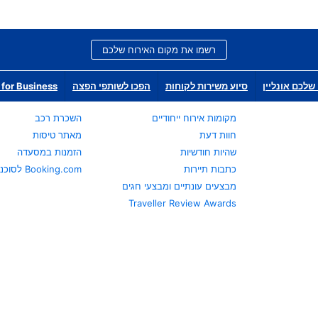
רשמו את מקום האירוח שלכם
שלכם אונליין
סיוע משירות לקוחות
הפכו לשותפי הפצה
for Business
מקומות אירוח ייחודיים
השכרת רכב
חוות דעת
מאתר טיסות
שהיות חודשיות
הזמנות במסעדה
כתבות תיירות
Booking.com לסוכני נסיעות
מבצעים עונתיים ומבצעי חגים
Traveller Review Awards