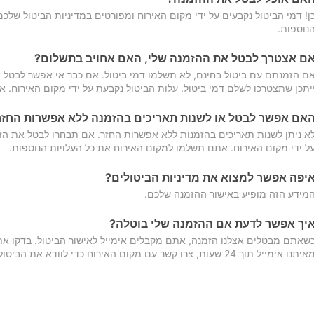
ן! דמי הביטול נקבעים על ידי מקום האירוח ומפורטים במדיניות הביטול של
נוספות.
ם אצטרך לבטל את ההזמנה שלי, האם אחויב בתשלום?
ם הזמנתם עם ביטול בחינם, לא תשלמו דמי ביטול. אם כבר אי אפשר לבטל א
יתכן שתצטרכו לשלם דמי ביטול. עלות הביטול נקבעת על ידי מקום האירוח. 
אם אפשר לבטל או לשנות תאריכים בהזמנה ללא אפשרות החזר
א ניתן לשנות תאריכים בהזמנות ללא אפשרות החזר. אם תבחרו לבטל את הז
ל ידי מקום האירוח. אתם תשלמו למקום האירוח את כל העלויות הנוספות.
יפה אפשר למצוא את מדיניות הביטולים?
מידע הזה מופיע באישור ההזמנה שלכם.
יך אפשר לדעת אם ההזמנה שלי בוטלה?
שאתם מבטלים אצלנו הזמנה, אתם מקבלים אימייל לאישור הביטול. בדקו א
יתנו אימייל תוך 24 שעות, צרו קשר עם מקום האירוח כדי לוודא את הביטול.