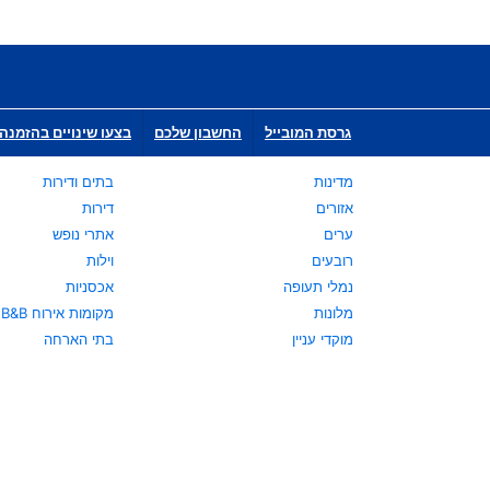
גרסת המובייל
החשבון שלכם
בצעו שינויים בהזמנה 
מדינות
בתים ודירות
אזורים
דירות
ערים
אתרי נופש
רובעים
וילות
נמלי תעופה
אכסניות
מלונות
מקומות אירוח B&B
מוקדי עניין
בתי הארחה