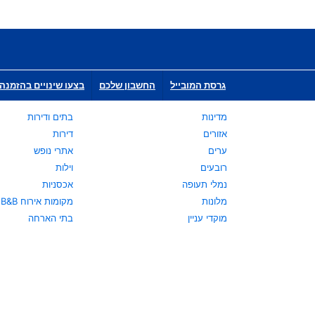
גרסת המובייל
החשבון שלכם
בצעו שינויים בהזמנה 
מדינות
בתים ודירות
אזורים
דירות
ערים
אתרי נופש
רובעים
וילות
נמלי תעופה
אכסניות
מלונות
מקומות אירוח B&B
מוקדי עניין
בתי הארחה