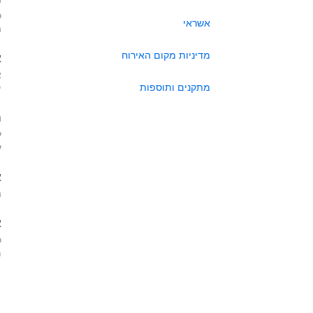
כ
אשראי
ה
מדיניות מקום האירוח
א
א
מתקנים ותוספות
י
ה
ל
ע
א
ה
א
כ
מא