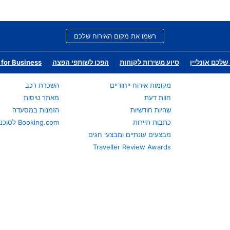
רשמו את מקום האירוח שלכם
שלכם אונליין
סיוע משירות לקוחות
הפכו לשותפי הפצה
for Business
מקומות אירוח ייחודיים
השכרת רכב
חוות דעת
מאתר טיסות
שהיות חודשיות
הזמנות במסעדה
כתבות תיירות
Booking.com לסוכני נסיעות
מבצעים עונתיים ומבצעי חגים
Traveller Review Awards