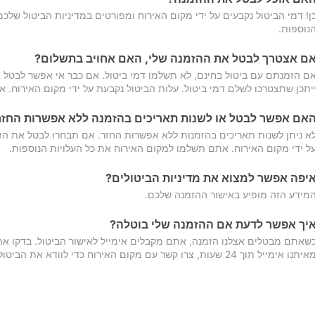
ן! דמי הביטול נקבעים על ידי מקום האירוח ומפורטים במדיניות הביטול של
נוספות.
ם אצטרך לבטל את ההזמנה שלי, האם אחויב בתשלום?
ם הזמנתם עם ביטול בחינם, לא תשלמו דמי ביטול. אם כבר אי אפשר לבטל א
יתכן שתצטרכו לשלם דמי ביטול. עלות הביטול נקבעת על ידי מקום האירוח. 
אם אפשר לבטל או לשנות תאריכים בהזמנה ללא אפשרות החזר
א ניתן לשנות תאריכים בהזמנות ללא אפשרות החזר. אם תבחרו לבטל את הז
ל ידי מקום האירוח. אתם תשלמו למקום האירוח את כל העלויות הנוספות.
יפה אפשר למצוא את מדיניות הביטולים?
מידע הזה מופיע באישור ההזמנה שלכם.
יך אפשר לדעת אם ההזמנה שלי בוטלה?
שאתם מבטלים אצלנו הזמנה, אתם מקבלים אימייל לאישור הביטול. בדקו א
יתנו אימייל תוך 24 שעות, צרו קשר עם מקום האירוח כדי לוודא את הביטול.