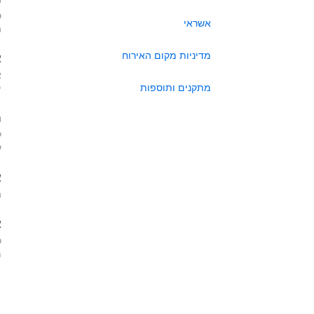
כ
אשראי
ה
מדיניות מקום האירוח
א
א
מתקנים ותוספות
י
ה
ל
ע
א
ה
א
כ
מא