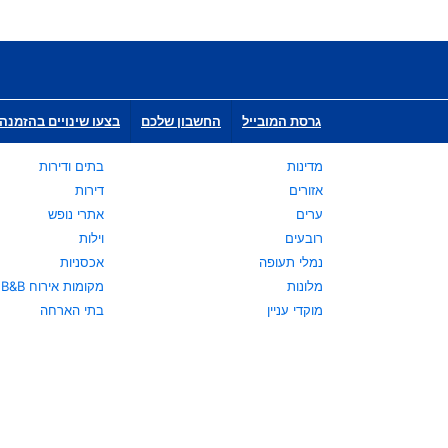
גרסת המובייל
החשבון שלכם
בצעו שינויים בהזמנה 
מדינות
בתים ודירות
אזורים
דירות
ערים
אתרי נופש
רובעים
וילות
נמלי תעופה
אכסניות
מלונות
מקומות אירוח B&B
מוקדי עניין
בתי הארחה