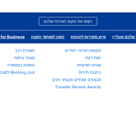
רשמו את מקום האירוח שלכם
שלכם אונליין
סיוע משירות לקוחות
הפכו לשותפי הפצה
for Business
מקומות אירוח ייחודיים
השכרת רכב
חוות דעת
מאתר טיסות
שהיות חודשיות
הזמנות במסעדה
כתבות תיירות
Booking.com לסוכני נסיעות
מבצעים עונתיים ומבצעי חגים
Traveller Review Awards