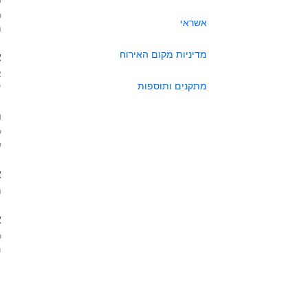
כ
אשראי
ה
מדיניות מקום האירוח
א
א
מתקנים ותוספות
י
ה
ל
ע
א
ה
א
כ
מא