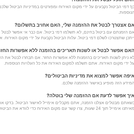
ן! דמי הביטול נקבעים על ידי מקום האירוח ומפורטים במדיניות הביטול של
נוספות.
ם אצטרך לבטל את ההזמנה שלי, האם אחויב בתשלום?
ם הזמנתם עם ביטול בחינם, לא תשלמו דמי ביטול. אם כבר אי אפשר לבטל א
יתכן שתצטרכו לשלם דמי ביטול. עלות הביטול נקבעת על ידי מקום האירוח. 
אם אפשר לבטל או לשנות תאריכים בהזמנה ללא אפשרות החזר
א ניתן לשנות תאריכים בהזמנות ללא אפשרות החזר. אם תבחרו לבטל את הז
ל ידי מקום האירוח. אתם תשלמו למקום האירוח את כל העלויות הנוספות.
יפה אפשר למצוא את מדיניות הביטולים?
מידע הזה מופיע באישור ההזמנה שלכם.
יך אפשר לדעת אם ההזמנה שלי בוטלה?
שאתם מבטלים אצלנו הזמנה, אתם מקבלים אימייל לאישור הביטול. בדקו א
יתנו אימייל תוך 24 שעות, צרו קשר עם מקום האירוח כדי לוודא את הביטול.