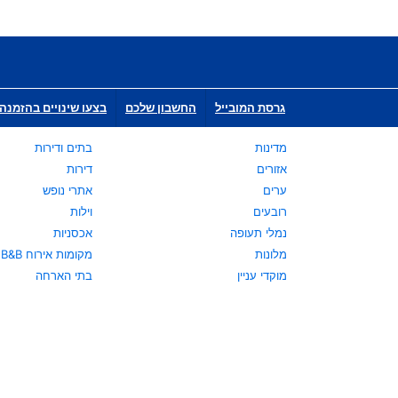
גרסת המובייל
החשבון שלכם
בצעו שינויים בהזמנה 
מדינות
בתים ודירות
אזורים
דירות
ערים
אתרי נופש
רובעים
וילות
נמלי תעופה
אכסניות
מלונות
מקומות אירוח B&B
מוקדי עניין
בתי הארחה