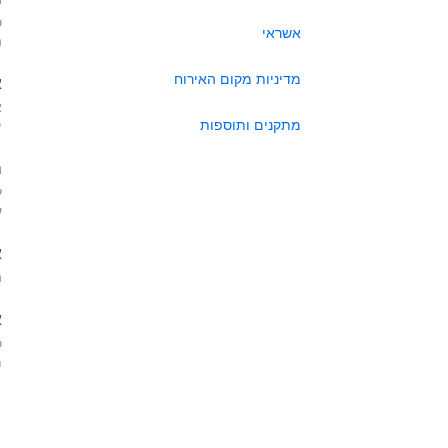
כ
אשראי
ה
מדיניות מקום האירוח
א
א
מתקנים ותוספות
י
ה
ל
ע
א
ה
א
כ
מא