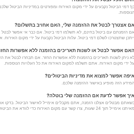
ן! דמי הביטול נקבעים על ידי מקום האירוח ומפורטים במדיניות הביטול של
נוספות.
ם אצטרך לבטל את ההזמנה שלי, האם אחויב בתשלום?
ם הזמנתם עם ביטול בחינם, לא תשלמו דמי ביטול. אם כבר אי אפשר לבטל א
יתכן שתצטרכו לשלם דמי ביטול. עלות הביטול נקבעת על ידי מקום האירוח. 
אם אפשר לבטל או לשנות תאריכים בהזמנה ללא אפשרות החזר
א ניתן לשנות תאריכים בהזמנות ללא אפשרות החזר. אם תבחרו לבטל את הז
ל ידי מקום האירוח. אתם תשלמו למקום האירוח את כל העלויות הנוספות.
יפה אפשר למצוא את מדיניות הביטולים?
מידע הזה מופיע באישור ההזמנה שלכם.
יך אפשר לדעת אם ההזמנה שלי בוטלה?
שאתם מבטלים אצלנו הזמנה, אתם מקבלים אימייל לאישור הביטול. בדקו א
יתנו אימייל תוך 24 שעות, צרו קשר עם מקום האירוח כדי לוודא את הביטול.