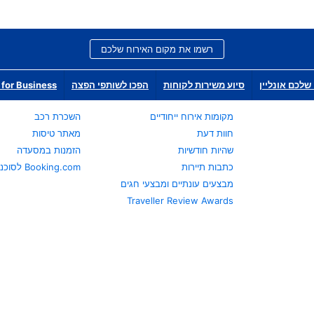
רשמו את מקום האירוח שלכם
שלכם אונליין
סיוע משירות לקוחות
הפכו לשותפי הפצה
for Business
מקומות אירוח ייחודיים
השכרת רכב
חוות דעת
מאתר טיסות
שהיות חודשיות
הזמנות במסעדה
כתבות תיירות
Booking.com לסוכני נסיעות
מבצעים עונתיים ומבצעי חגים
Traveller Review Awards