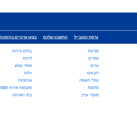
גרסת המובייל
החשבון שלכם
בצעו שינויים בהזמנה 
מדינות
בתים ודירות
אזורים
דירות
ערים
אתרי נופש
רובעים
וילות
נמלי תעופה
אכסניות
מלונות
מקומות אירוח B&B
מוקדי עניין
בתי הארחה