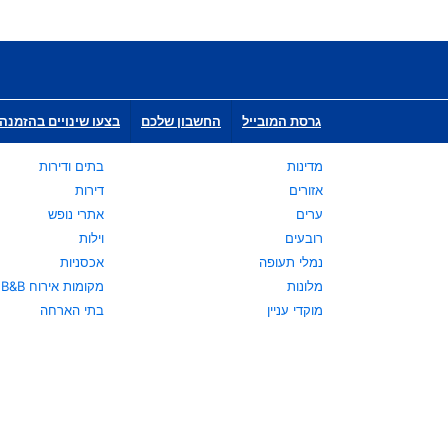
גרסת המובייל
החשבון שלכם
בצעו שינויים בהזמנה 
מדינות
בתים ודירות
אזורים
דירות
ערים
אתרי נופש
רובעים
וילות
נמלי תעופה
אכסניות
מלונות
מקומות אירוח B&B
מוקדי עניין
בתי הארחה