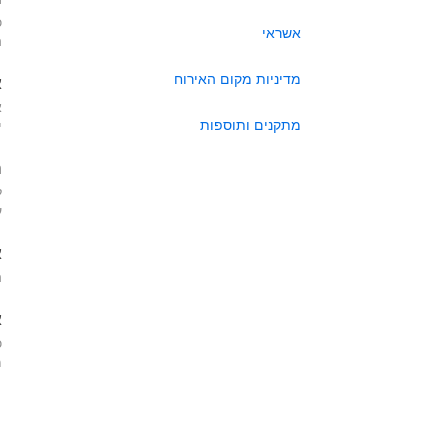
כ
אשראי
ה
מדיניות מקום האירוח
א
א
מתקנים ותוספות
י
ה
ל
ע
א
ה
א
כ
מא