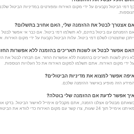
ן! דמי הביטול נקבעים על ידי מקום האירוח ומפורטים במדיניות הביטול של
נוספות.
ם אצטרך לבטל את ההזמנה שלי, האם אחויב בתשלום?
ם הזמנתם עם ביטול בחינם, לא תשלמו דמי ביטול. אם כבר אי אפשר לבטל א
יתכן שתצטרכו לשלם דמי ביטול. עלות הביטול נקבעת על ידי מקום האירוח. 
אם אפשר לבטל או לשנות תאריכים בהזמנה ללא אפשרות החזר
א ניתן לשנות תאריכים בהזמנות ללא אפשרות החזר. אם תבחרו לבטל את הז
ל ידי מקום האירוח. אתם תשלמו למקום האירוח את כל העלויות הנוספות.
יפה אפשר למצוא את מדיניות הביטולים?
מידע הזה מופיע באישור ההזמנה שלכם.
יך אפשר לדעת אם ההזמנה שלי בוטלה?
שאתם מבטלים אצלנו הזמנה, אתם מקבלים אימייל לאישור הביטול. בדקו א
יתנו אימייל תוך 24 שעות, צרו קשר עם מקום האירוח כדי לוודא את הביטול.