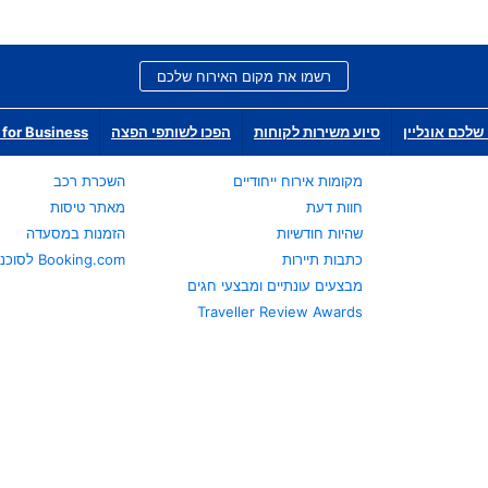
רשמו את מקום האירוח שלכם
שלכם אונליין
סיוע משירות לקוחות
הפכו לשותפי הפצה
for Business
מקומות אירוח ייחודיים
השכרת רכב
חוות דעת
מאתר טיסות
שהיות חודשיות
הזמנות במסעדה
כתבות תיירות
Booking.com לסוכני נסיעות
מבצעים עונתיים ומבצעי חגים
Traveller Review Awards