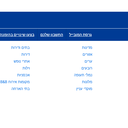
גרסת המובייל
החשבון שלכם
בצעו שינויים בהזמנה 
מדינות
בתים ודירות
אזורים
דירות
ערים
אתרי נופש
רובעים
וילות
נמלי תעופה
אכסניות
מלונות
מקומות אירוח B&B
מוקדי עניין
בתי הארחה