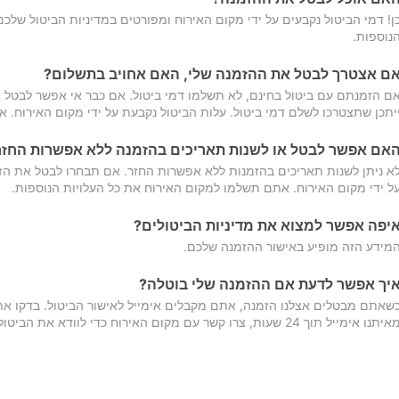
ן! דמי הביטול נקבעים על ידי מקום האירוח ומפורטים במדיניות הביטול של
נוספות.
ם אצטרך לבטל את ההזמנה שלי, האם אחויב בתשלום?
ם הזמנתם עם ביטול בחינם, לא תשלמו דמי ביטול. אם כבר אי אפשר לבטל א
יתכן שתצטרכו לשלם דמי ביטול. עלות הביטול נקבעת על ידי מקום האירוח. 
אם אפשר לבטל או לשנות תאריכים בהזמנה ללא אפשרות החזר
א ניתן לשנות תאריכים בהזמנות ללא אפשרות החזר. אם תבחרו לבטל את הז
ל ידי מקום האירוח. אתם תשלמו למקום האירוח את כל העלויות הנוספות.
יפה אפשר למצוא את מדיניות הביטולים?
מידע הזה מופיע באישור ההזמנה שלכם.
יך אפשר לדעת אם ההזמנה שלי בוטלה?
שאתם מבטלים אצלנו הזמנה, אתם מקבלים אימייל לאישור הביטול. בדקו א
יתנו אימייל תוך 24 שעות, צרו קשר עם מקום האירוח כדי לוודא את הביטול.