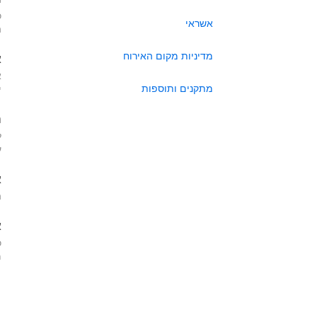
כ
אשראי
ה
מדיניות מקום האירוח
א
א
מתקנים ותוספות
י
ה
ל
ע
א
ה
א
כ
מא