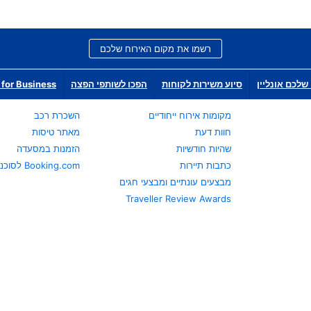
רשמו את מקום האירוח שלכם
שלכם אונליין
סיוע משירות לקוחות
הפכו לשותפי הפצה
for Business
מקומות אירוח ייחודיים
השכרת רכב
חוות דעת
מאתר טיסות
שהיות חודשיות
הזמנות במסעדה
כתבות תיירות
Booking.com לסוכני נסיעות
מבצעים עונתיים ומבצעי חגים
Traveller Review Awards