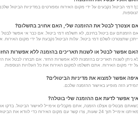
ן! דמי הביטול נקבעים על ידי מקום האירוח ומפורטים במדיניות הביטול של
נוספות.
ם אצטרך לבטל את ההזמנה שלי, האם אחויב בתשלום?
ם הזמנתם עם ביטול בחינם, לא תשלמו דמי ביטול. אם כבר אי אפשר לבטל א
יתכן שתצטרכו לשלם דמי ביטול. עלות הביטול נקבעת על ידי מקום האירוח. 
אם אפשר לבטל או לשנות תאריכים בהזמנה ללא אפשרות החזר
א ניתן לשנות תאריכים בהזמנות ללא אפשרות החזר. אם תבחרו לבטל את הז
ל ידי מקום האירוח. אתם תשלמו למקום האירוח את כל העלויות הנוספות.
יפה אפשר למצוא את מדיניות הביטולים?
מידע הזה מופיע באישור ההזמנה שלכם.
יך אפשר לדעת אם ההזמנה שלי בוטלה?
שאתם מבטלים אצלנו הזמנה, אתם מקבלים אימייל לאישור הביטול. בדקו א
יתנו אימייל תוך 24 שעות, צרו קשר עם מקום האירוח כדי לוודא את הביטול.