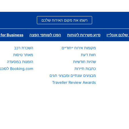
רשמו את מקום האירוח שלכם
שלכם אונליין
סיוע משירות לקוחות
הפכו לשותפי הפצה
for Business
מקומות אירוח ייחודיים
השכרת רכב
חוות דעת
מאתר טיסות
שהיות חודשיות
הזמנות במסעדה
כתבות תיירות
Booking.com לסוכני נסיעות
מבצעים עונתיים ומבצעי חגים
Traveller Review Awards