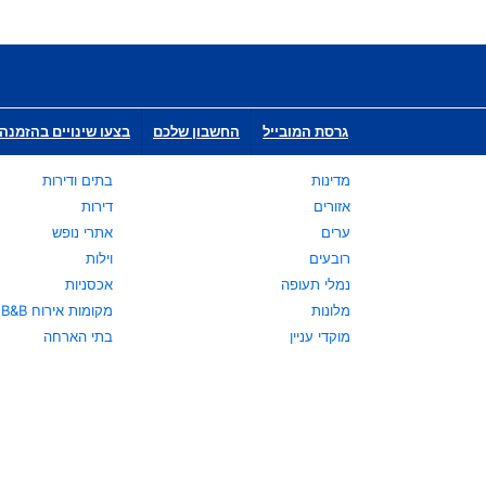
גרסת המובייל
החשבון שלכם
בצעו שינויים בהזמנה 
מדינות
בתים ודירות
אזורים
דירות
ערים
אתרי נופש
רובעים
וילות
נמלי תעופה
אכסניות
מלונות
מקומות אירוח B&B
מוקדי עניין
בתי הארחה