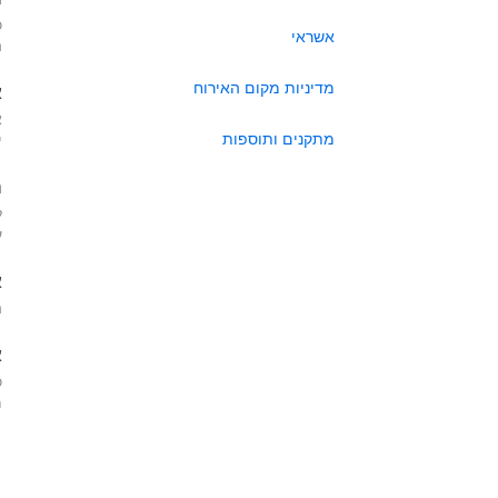
כ
אשראי
ה
מדיניות מקום האירוח
א
א
מתקנים ותוספות
י
ה
ל
ע
א
ה
א
כ
מא