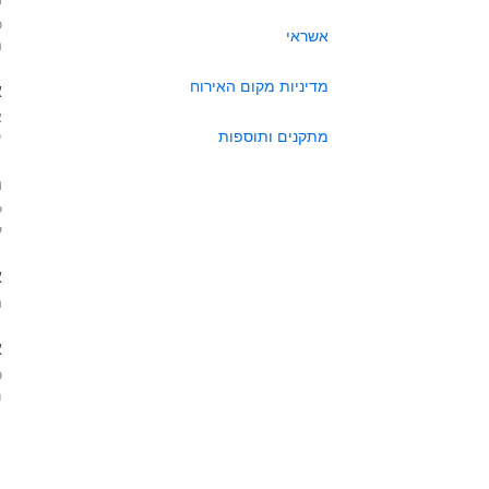
כ
אשראי
ה
מדיניות מקום האירוח
א
א
מתקנים ותוספות
י
ה
ל
ע
א
ה
א
כ
מא