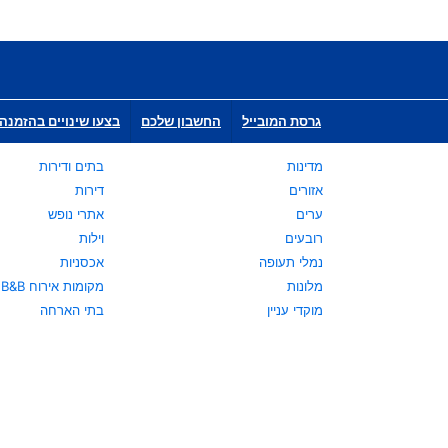
גרסת המובייל
החשבון שלכם
בצעו שינויים בהזמנה 
מדינות
בתים ודירות
אזורים
דירות
ערים
אתרי נופש
רובעים
וילות
נמלי תעופה
אכסניות
מלונות
מקומות אירוח B&B
מוקדי עניין
בתי הארחה