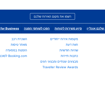
רשמו את מקום האירוח שלכם
שלכם אונליין
סיוע משירות לקוחות
הפכו לשותפי הפצה
for Business
מקומות אירוח ייחודיים
השכרת רכב
חוות דעת
מאתר טיסות
שהיות חודשיות
הזמנות במסעדה
כתבות תיירות
Booking.com לסוכני נסיעות
מבצעים עונתיים ומבצעי חגים
Traveller Review Awards