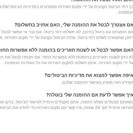
ן! דמי הביטול נקבעים על ידי מקום האירוח ומפורטים במדיניות הביטול של
נוספות.
ם אצטרך לבטל את ההזמנה שלי, האם אחויב בתשלום?
ם הזמנתם עם ביטול בחינם, לא תשלמו דמי ביטול. אם כבר אי אפשר לבטל א
יתכן שתצטרכו לשלם דמי ביטול. עלות הביטול נקבעת על ידי מקום האירוח. 
אם אפשר לבטל או לשנות תאריכים בהזמנה ללא אפשרות החזר
א ניתן לשנות תאריכים בהזמנות ללא אפשרות החזר. אם תבחרו לבטל את הז
ל ידי מקום האירוח. אתם תשלמו למקום האירוח את כל העלויות הנוספות.
יפה אפשר למצוא את מדיניות הביטולים?
מידע הזה מופיע באישור ההזמנה שלכם.
יך אפשר לדעת אם ההזמנה שלי בוטלה?
שאתם מבטלים אצלנו הזמנה, אתם מקבלים אימייל לאישור הביטול. בדקו א
יתנו אימייל תוך 24 שעות, צרו קשר עם מקום האירוח כדי לוודא את הביטול.