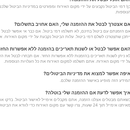
ן! דמי הביטול נקבעים על ידי מקום האירוח ומפורטים במדיניות הביטול של
נוספות.
ם אצטרך לבטל את ההזמנה שלי, האם אחויב בתשלום?
ם הזמנתם עם ביטול בחינם, לא תשלמו דמי ביטול. אם כבר אי אפשר לבטל א
יתכן שתצטרכו לשלם דמי ביטול. עלות הביטול נקבעת על ידי מקום האירוח. 
אם אפשר לבטל או לשנות תאריכים בהזמנה ללא אפשרות החזר
א ניתן לשנות תאריכים בהזמנות ללא אפשרות החזר. אם תבחרו לבטל את הז
ל ידי מקום האירוח. אתם תשלמו למקום האירוח את כל העלויות הנוספות.
יפה אפשר למצוא את מדיניות הביטולים?
מידע הזה מופיע באישור ההזמנה שלכם.
יך אפשר לדעת אם ההזמנה שלי בוטלה?
שאתם מבטלים אצלנו הזמנה, אתם מקבלים אימייל לאישור הביטול. בדקו א
יתנו אימייל תוך 24 שעות, צרו קשר עם מקום האירוח כדי לוודא את הביטול.