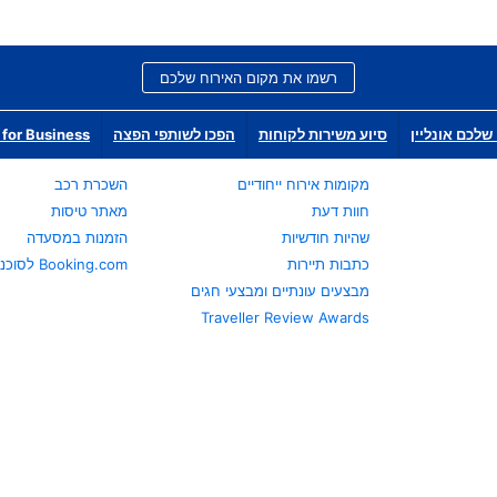
רשמו את מקום האירוח שלכם
שלכם אונליין
סיוע משירות לקוחות
הפכו לשותפי הפצה
for Business
מקומות אירוח ייחודיים
השכרת רכב
חוות דעת
מאתר טיסות
שהיות חודשיות
הזמנות במסעדה
כתבות תיירות
Booking.com לסוכני נסיעות
מבצעים עונתיים ומבצעי חגים
Traveller Review Awards