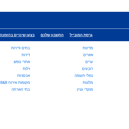
גרסת המובייל
החשבון שלכם
בצעו שינויים בהזמנה 
מדינות
בתים ודירות
אזורים
דירות
ערים
אתרי נופש
רובעים
וילות
נמלי תעופה
אכסניות
מלונות
מקומות אירוח B&B
מוקדי עניין
בתי הארחה