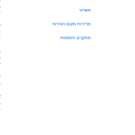
כ
אשראי
ה
מדיניות מקום האירוח
א
א
מתקנים ותוספות
י
ה
ל
ע
א
ה
א
כ
מא