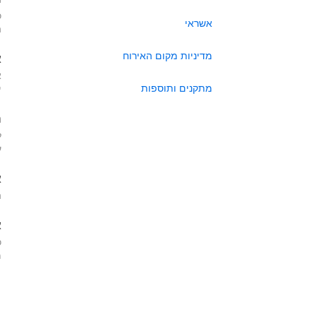
כ
אשראי
ה
מדיניות מקום האירוח
א
א
מתקנים ותוספות
י
ה
ל
ע
א
ה
א
כ
מא