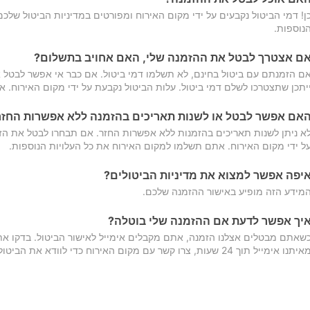
ן! דמי הביטול נקבעים על ידי מקום האירוח ומפורטים במדיניות הביטול של
נוספות.
ם אצטרך לבטל את ההזמנה שלי, האם אחויב בתשלום?
ם הזמנתם עם ביטול בחינם, לא תשלמו דמי ביטול. אם כבר אי אפשר לבטל א
יתכן שתצטרכו לשלם דמי ביטול. עלות הביטול נקבעת על ידי מקום האירוח. 
אם אפשר לבטל או לשנות תאריכים בהזמנה ללא אפשרות החזר
א ניתן לשנות תאריכים בהזמנות ללא אפשרות החזר. אם תבחרו לבטל את הז
ל ידי מקום האירוח. אתם תשלמו למקום האירוח את כל העלויות הנוספות.
יפה אפשר למצוא את מדיניות הביטולים?
מידע הזה מופיע באישור ההזמנה שלכם.
יך אפשר לדעת אם ההזמנה שלי בוטלה?
שאתם מבטלים אצלנו הזמנה, אתם מקבלים אימייל לאישור הביטול. בדקו א
יתנו אימייל תוך 24 שעות, צרו קשר עם מקום האירוח כדי לוודא את הביטול.