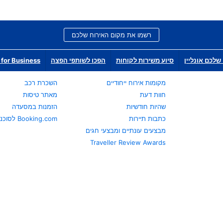
רשמו את מקום האירוח שלכם
שלכם אונליין
סיוע משירות לקוחות
הפכו לשותפי הפצה
for Business
מקומות אירוח ייחודיים
השכרת רכב
חוות דעת
מאתר טיסות
שהיות חודשיות
הזמנות במסעדה
כתבות תיירות
Booking.com לסוכני נסיעות
מבצעים עונתיים ומבצעי חגים
Traveller Review Awards