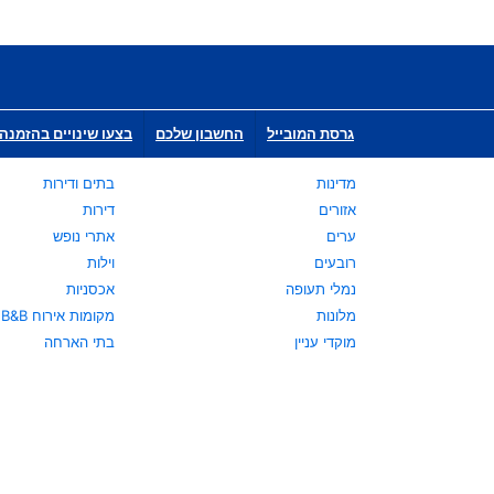
גרסת המובייל
החשבון שלכם
בצעו שינויים בהזמנה 
מדינות
בתים ודירות
אזורים
דירות
ערים
אתרי נופש
רובעים
וילות
נמלי תעופה
אכסניות
מלונות
מקומות אירוח B&B
מוקדי עניין
בתי הארחה