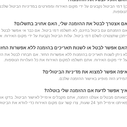
ן! דמי הביטול נקבעים על ידי מקום האירוח ומפורטים במדיניות הביטול של
נוספות.
ם אצטרך לבטל את ההזמנה שלי, האם אחויב בתשלום?
ם הזמנתם עם ביטול בחינם, לא תשלמו דמי ביטול. אם כבר אי אפשר לבטל א
יתכן שתצטרכו לשלם דמי ביטול. עלות הביטול נקבעת על ידי מקום האירוח. 
אם אפשר לבטל או לשנות תאריכים בהזמנה ללא אפשרות החזר
א ניתן לשנות תאריכים בהזמנות ללא אפשרות החזר. אם תבחרו לבטל את הז
ל ידי מקום האירוח. אתם תשלמו למקום האירוח את כל העלויות הנוספות.
יפה אפשר למצוא את מדיניות הביטולים?
מידע הזה מופיע באישור ההזמנה שלכם.
יך אפשר לדעת אם ההזמנה שלי בוטלה?
שאתם מבטלים אצלנו הזמנה, אתם מקבלים אימייל לאישור הביטול. בדקו א
יתנו אימייל תוך 24 שעות, צרו קשר עם מקום האירוח כדי לוודא את הביטול.