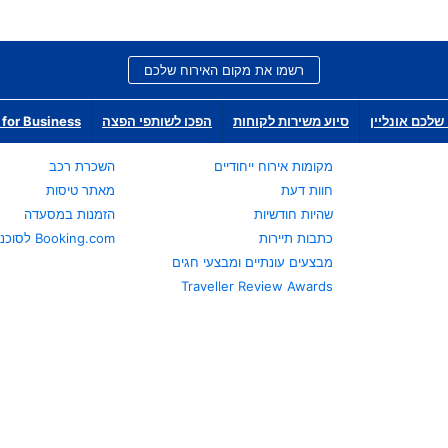
רשמו את מקום האירוח שלכם
שלכם אונליין
סיוע משירות לקוחות
הפכו לשותפי הפצה
for Business
מקומות אירוח ייחודיים
השכרת רכב
חוות דעת
מאתר טיסות
שהיות חודשיות
הזמנות במסעדה
כתבות תיירות
Booking.com לסוכני נסיעות
מבצעים עונתיים ומבצעי חגים
Traveller Review Awards