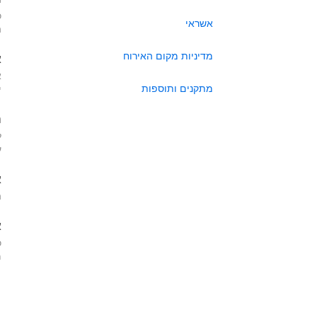
כ
אשראי
ה
מדיניות מקום האירוח
א
א
מתקנים ותוספות
י
ה
ל
ע
א
ה
א
כ
מא