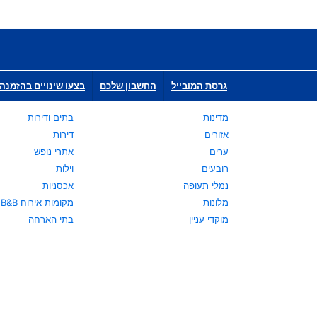
גרסת המובייל
החשבון שלכם
בצעו שינויים בהזמנה 
מדינות
בתים ודירות
אזורים
דירות
ערים
אתרי נופש
רובעים
וילות
נמלי תעופה
אכסניות
מלונות
מקומות אירוח B&B
מוקדי עניין
בתי הארחה