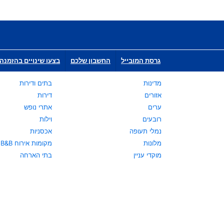
גרסת המובייל
החשבון שלכם
בצעו שינויים בהזמנה 
מדינות
בתים ודירות
אזורים
דירות
ערים
אתרי נופש
רובעים
וילות
נמלי תעופה
אכסניות
מלונות
מקומות אירוח B&B
מוקדי עניין
בתי הארחה