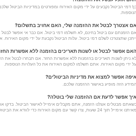
ן! דמי הביטול נקבעים על ידי מקום האירוח ומפורטים במדיניות הביטול של
נוספות.
ם אצטרך לבטל את ההזמנה שלי, האם אחויב בתשלום?
ם הזמנתם עם ביטול בחינם, לא תשלמו דמי ביטול. אם כבר אי אפשר לבטל א
יתכן שתצטרכו לשלם דמי ביטול. עלות הביטול נקבעת על ידי מקום האירוח. 
אם אפשר לבטל או לשנות תאריכים בהזמנה ללא אפשרות החזר
א ניתן לשנות תאריכים בהזמנות ללא אפשרות החזר. אם תבחרו לבטל את הז
ל ידי מקום האירוח. אתם תשלמו למקום האירוח את כל העלויות הנוספות.
יפה אפשר למצוא את מדיניות הביטולים?
מידע הזה מופיע באישור ההזמנה שלכם.
יך אפשר לדעת אם ההזמנה שלי בוטלה?
שאתם מבטלים אצלנו הזמנה, אתם מקבלים אימייל לאישור הביטול. בדקו א
יתנו אימייל תוך 24 שעות, צרו קשר עם מקום האירוח כדי לוודא את הביטול.