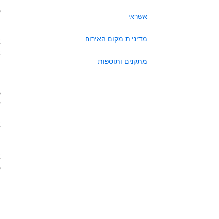
כ
אשראי
ה
מדיניות מקום האירוח
א
א
מתקנים ותוספות
י
ה
ל
ע
א
ה
א
כ
מא