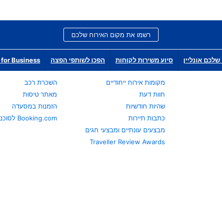
רשמו את מקום האירוח שלכם
שלכם אונליין
סיוע משירות לקוחות
הפכו לשותפי הפצה
for Business
מקומות אירוח ייחודיים
השכרת רכב
חוות דעת
מאתר טיסות
שהיות חודשיות
הזמנות במסעדה
כתבות תיירות
Booking.com לסוכני נסיעות
מבצעים עונתיים ומבצעי חגים
Traveller Review Awards