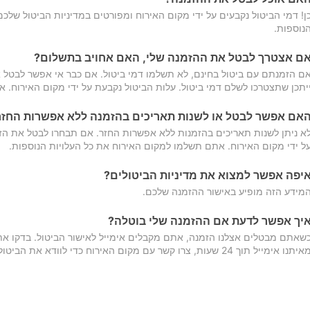
ן! דמי הביטול נקבעים על ידי מקום האירוח ומפורטים במדיניות הביטול של
נוספות.
ם אצטרך לבטל את ההזמנה שלי, האם אחויב בתשלום?
ם הזמנתם עם ביטול בחינם, לא תשלמו דמי ביטול. אם כבר אי אפשר לבטל א
יתכן שתצטרכו לשלם דמי ביטול. עלות הביטול נקבעת על ידי מקום האירוח. 
אם אפשר לבטל או לשנות תאריכים בהזמנה ללא אפשרות החזר
א ניתן לשנות תאריכים בהזמנות ללא אפשרות החזר. אם תבחרו לבטל את הז
ל ידי מקום האירוח. אתם תשלמו למקום האירוח את כל העלויות הנוספות.
יפה אפשר למצוא את מדיניות הביטולים?
מידע הזה מופיע באישור ההזמנה שלכם.
יך אפשר לדעת אם ההזמנה שלי בוטלה?
שאתם מבטלים אצלנו הזמנה, אתם מקבלים אימייל לאישור הביטול. בדקו א
יתנו אימייל תוך 24 שעות, צרו קשר עם מקום האירוח כדי לוודא את הביטול.