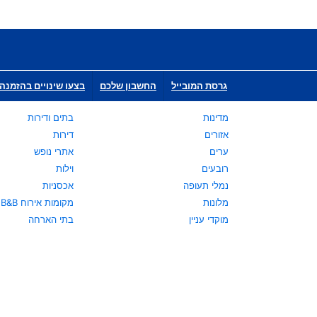
גרסת המובייל
החשבון שלכם
בצעו שינויים בהזמנה 
מדינות
בתים ודירות
אזורים
דירות
ערים
אתרי נופש
רובעים
וילות
נמלי תעופה
אכסניות
מלונות
מקומות אירוח B&B
מוקדי עניין
בתי הארחה