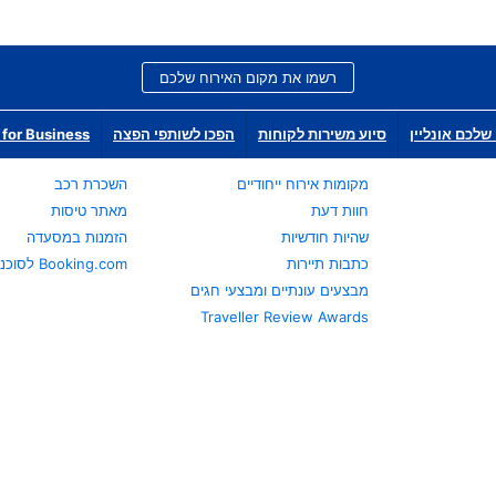
רשמו את מקום האירוח שלכם
שלכם אונליין
סיוע משירות לקוחות
הפכו לשותפי הפצה
for Business
מקומות אירוח ייחודיים
השכרת רכב
חוות דעת
מאתר טיסות
שהיות חודשיות
הזמנות במסעדה
כתבות תיירות
Booking.com לסוכני נסיעות
מבצעים עונתיים ומבצעי חגים
Traveller Review Awards