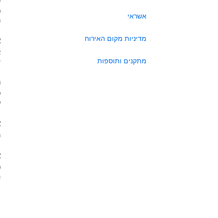
כ
אשראי
ה
מדיניות מקום האירוח
א
א
מתקנים ותוספות
י
ה
ל
ע
א
ה
א
כ
מא