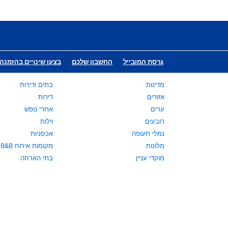
גרסת המובייל
החשבון שלכם
בצעו שינויים בהזמנה 
מדינות
בתים ודירות
אזורים
דירות
ערים
אתרי נופש
רובעים
וילות
נמלי תעופה
אכסניות
מלונות
מקומות אירוח B&B
מוקדי עניין
בתי הארחה