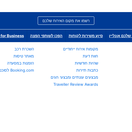
רשמו את מקום האירוח שלכם
שלכם אונליין
סיוע משירות לקוחות
הפכו לשותפי הפצה
for Business
מקומות אירוח ייחודיים
השכרת רכב
חוות דעת
מאתר טיסות
שהיות חודשיות
הזמנות במסעדה
כתבות תיירות
Booking.com לסוכני נסיעות
מבצעים עונתיים ומבצעי חגים
Traveller Review Awards