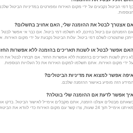
ן! דמי הביטול נקבעים על ידי מקום האירוח ומפורטים במדיניות הביטול של
נוספות.
ם אצטרך לבטל את ההזמנה שלי, האם אחויב בתשלום?
ם הזמנתם עם ביטול בחינם, לא תשלמו דמי ביטול. אם כבר אי אפשר לבטל א
יתכן שתצטרכו לשלם דמי ביטול. עלות הביטול נקבעת על ידי מקום האירוח. 
אם אפשר לבטל או לשנות תאריכים בהזמנה ללא אפשרות החזר
א ניתן לשנות תאריכים בהזמנות ללא אפשרות החזר. אם תבחרו לבטל את הז
ל ידי מקום האירוח. אתם תשלמו למקום האירוח את כל העלויות הנוספות.
יפה אפשר למצוא את מדיניות הביטולים?
מידע הזה מופיע באישור ההזמנה שלכם.
יך אפשר לדעת אם ההזמנה שלי בוטלה?
שאתם מבטלים אצלנו הזמנה, אתם מקבלים אימייל לאישור הביטול. בדקו א
יתנו אימייל תוך 24 שעות, צרו קשר עם מקום האירוח כדי לוודא את הביטול.