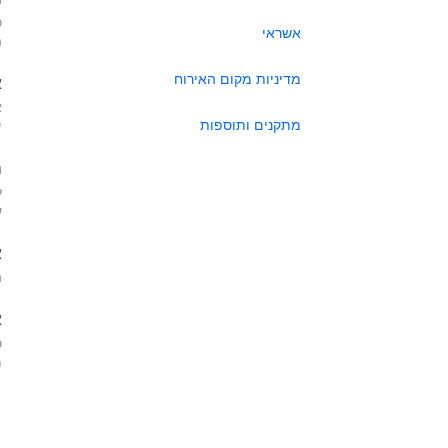
כ
אשראי
ה
מדיניות מקום האירוח
א
א
מתקנים ותוספות
י
ה
ל
ע
א
ה
א
כ
מא