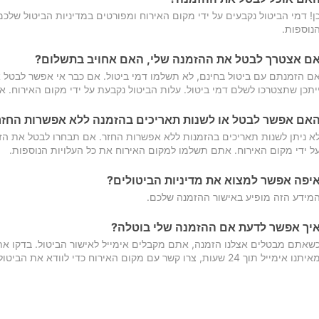
ן! דמי הביטול נקבעים על ידי מקום האירוח ומפורטים במדיניות הביטול של
נוספות.
ם אצטרך לבטל את ההזמנה שלי, האם אחויב בתשלום?
ם הזמנתם עם ביטול בחינם, לא תשלמו דמי ביטול. אם כבר אי אפשר לבטל א
יתכן שתצטרכו לשלם דמי ביטול. עלות הביטול נקבעת על ידי מקום האירוח. 
אם אפשר לבטל או לשנות תאריכים בהזמנה ללא אפשרות החזר
א ניתן לשנות תאריכים בהזמנות ללא אפשרות החזר. אם תבחרו לבטל את הז
ל ידי מקום האירוח. אתם תשלמו למקום האירוח את כל העלויות הנוספות.
יפה אפשר למצוא את מדיניות הביטולים?
מידע הזה מופיע באישור ההזמנה שלכם.
יך אפשר לדעת אם ההזמנה שלי בוטלה?
שאתם מבטלים אצלנו הזמנה, אתם מקבלים אימייל לאישור הביטול. בדקו א
יתנו אימייל תוך 24 שעות, צרו קשר עם מקום האירוח כדי לוודא את הביטול.