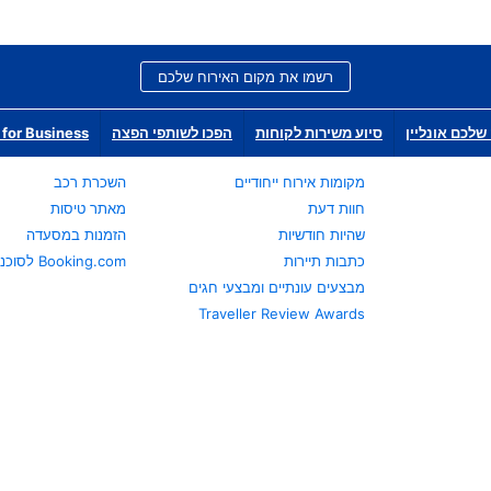
רשמו את מקום האירוח שלכם
שלכם אונליין
סיוע משירות לקוחות
הפכו לשותפי הפצה
for Business
מקומות אירוח ייחודיים
השכרת רכב
חוות דעת
מאתר טיסות
שהיות חודשיות
הזמנות במסעדה
כתבות תיירות
Booking.com לסוכני נסיעות
מבצעים עונתיים ומבצעי חגים
Traveller Review Awards