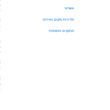
כ
אשראי
ה
מדיניות מקום האירוח
א
א
מתקנים ותוספות
י
ה
ל
ע
א
ה
א
כ
מא