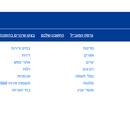
גרסת המובייל
החשבון שלכם
בצעו שינויים בהזמנה 
מדינות
בתים ודירות
אזורים
דירות
ערים
אתרי נופש
רובעים
וילות
נמלי תעופה
אכסניות
מלונות
מקומות אירוח B&B
מוקדי עניין
בתי הארחה