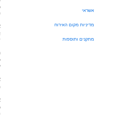
כ
אשראי
ה
מדיניות מקום האירוח
א
א
מתקנים ותוספות
י
ה
ל
ע
א
ה
א
כ
מא