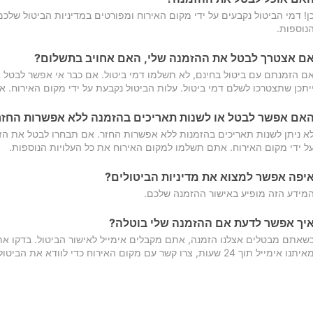
ן! דמי הביטול נקבעים על ידי מקום האירוח ומפורטים במדיניות הביטול של
נוספות.
ם אצטרך לבטל את ההזמנה שלי, האם אחויב בתשלום?
ם הזמנתם עם ביטול בחינם, לא תשלמו דמי ביטול. אם כבר אי אפשר לבטל א
יתכן שתצטרכו לשלם דמי ביטול. עלות הביטול נקבעת על ידי מקום האירוח. 
אם אפשר לבטל או לשנות תאריכים בהזמנה ללא אפשרות החזר
א ניתן לשנות תאריכים בהזמנות ללא אפשרות החזר. אם תבחרו לבטל את הז
ל ידי מקום האירוח. אתם תשלמו למקום האירוח את כל העלויות הנוספות.
יפה אפשר למצוא את מדיניות הביטולים?
מידע הזה מופיע באישור ההזמנה שלכם.
יך אפשר לדעת אם ההזמנה שלי בוטלה?
שאתם מבטלים אצלנו הזמנה, אתם מקבלים אימייל לאישור הביטול. בדקו א
יתנו אימייל תוך 24 שעות, צרו קשר עם מקום האירוח כדי לוודא את הביטול.