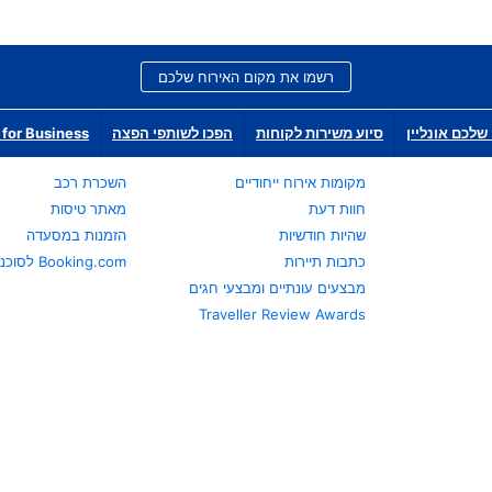
רשמו את מקום האירוח שלכם
שלכם אונליין
סיוע משירות לקוחות
הפכו לשותפי הפצה
for Business
מקומות אירוח ייחודיים
השכרת רכב
חוות דעת
מאתר טיסות
שהיות חודשיות
הזמנות במסעדה
כתבות תיירות
Booking.com לסוכני נסיעות
מבצעים עונתיים ומבצעי חגים
Traveller Review Awards