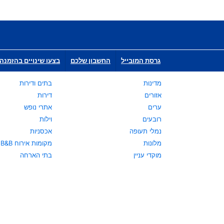
גרסת המובייל
החשבון שלכם
בצעו שינויים בהזמנה 
מדינות
בתים ודירות
אזורים
דירות
ערים
אתרי נופש
רובעים
וילות
נמלי תעופה
אכסניות
מלונות
מקומות אירוח B&B
מוקדי עניין
בתי הארחה