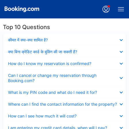
Top 10 Questions
Collapsed
कीमत में क्या-क्या शामिल है?
Collapsed
क्या बिना क्रेडिट कार्ड के बुकिंग की जा सकती है?
Collapsed
How do I know my reservation is confirmed?
Collapsed
Can I cancel or change my reservation through
Booking.com?
Collapsed
What is my PIN code and what do I need it for?
Collapsed
Where can I find the contact information for the property?
Collapsed
How can I see how much it will cost?
Collapsed
I am entering my credit card details, when will I pay?