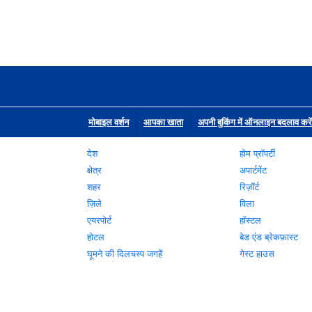
मोबाइल वर्शन
आपका खाता
अपनी बुकिंग में ऑनलाइन बदलाव करें
देश
होम प्रॉपर्टी
क्षेत्र
अपार्टमेंट
शहर
रिज़ॉर्ट
ज़िले
विला
एयरपोर्ट
हॉस्टल
होटल
बेड एंड ब्रेकफ़ास्ट
घूमने की दिलचस्प जगहें
गेस्ट हाउस