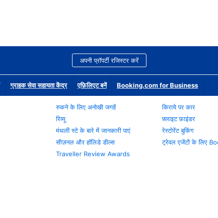
अपनी प्रॉपर्टी रजिस्टर करें
ग्राहक सेवा सहायता केंद्र
एफ़िलिएट बनें
Booking.com for Business
रुकने के लिए अनोखी जगहें
किराये पर कार
रिव्यू
फ़्लाइट फ़ाइंडर
मंथली स्टे के बारे में जानकारी पाएं
रेस्टोरेंट बुकिंग
सीज़नल और हॉलिडे डील्स
ट्रेवल एजेंटों के लिए
Traveller Review Awards