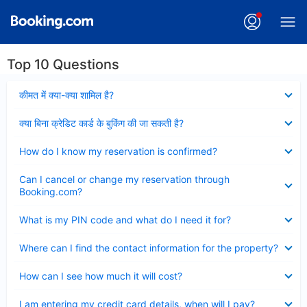
Top 10 Questions
Collapsed
कीमत में क्या-क्या शामिल है?
Collapsed
क्या बिना क्रेडिट कार्ड के बुकिंग की जा सकती है?
Collapsed
How do I know my reservation is confirmed?
Collapsed
Can I cancel or change my reservation through
Booking.com?
Collapsed
What is my PIN code and what do I need it for?
Collapsed
Where can I find the contact information for the property?
Collapsed
How can I see how much it will cost?
Collapsed
I am entering my credit card details, when will I pay?