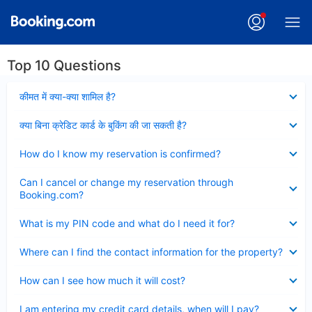
Top 10 Questions
Collapsed
कीमत में क्या-क्या शामिल है?
Collapsed
क्या बिना क्रेडिट कार्ड के बुकिंग की जा सकती है?
Collapsed
How do I know my reservation is confirmed?
Collapsed
Can I cancel or change my reservation through
Booking.com?
Collapsed
What is my PIN code and what do I need it for?
Collapsed
Where can I find the contact information for the property?
Collapsed
How can I see how much it will cost?
Collapsed
I am entering my credit card details, when will I pay?