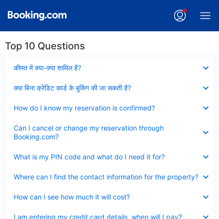
Top 10 Questions
Collapsed
कीमत में क्या-क्या शामिल है?
Collapsed
क्या बिना क्रेडिट कार्ड के बुकिंग की जा सकती है?
Collapsed
How do I know my reservation is confirmed?
Collapsed
Can I cancel or change my reservation through
Booking.com?
Collapsed
What is my PIN code and what do I need it for?
Collapsed
Where can I find the contact information for the property?
Collapsed
How can I see how much it will cost?
Collapsed
I am entering my credit card details, when will I pay?