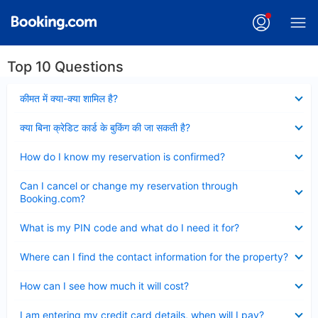
Top 10 Questions
Collapsed
कीमत में क्या-क्या शामिल है?
Collapsed
क्या बिना क्रेडिट कार्ड के बुकिंग की जा सकती है?
Collapsed
How do I know my reservation is confirmed?
Collapsed
Can I cancel or change my reservation through
Booking.com?
Collapsed
What is my PIN code and what do I need it for?
Collapsed
Where can I find the contact information for the property?
Collapsed
How can I see how much it will cost?
Collapsed
I am entering my credit card details, when will I pay?