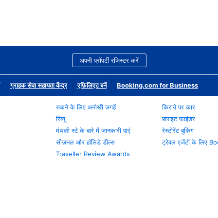
अपनी प्रॉपर्टी रजिस्टर करें
ग्राहक सेवा सहायता केंद्र
एफ़िलिएट बनें
Booking.com for Business
रुकने के लिए अनोखी जगहें
किराये पर कार
रिव्यू
फ़्लाइट फ़ाइंडर
मंथली स्टे के बारे में जानकारी पाएं
रेस्टोरेंट बुकिंग
सीज़नल और हॉलिडे डील्स
ट्रेवल एजेंटों के लिए
Traveller Review Awards