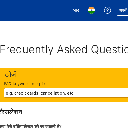
INR
अपनी बुकिं
अपनी प
अपनी करेंसी चुनें. आपने अभी INR क
अपनी भाषा चुनें. आपने अभ
Frequently Asked Questi
खोजें
FAQ keyword or topic
कैंसलेशन
क्या मेरी बुकिंग कैंसल की जा सकती है?