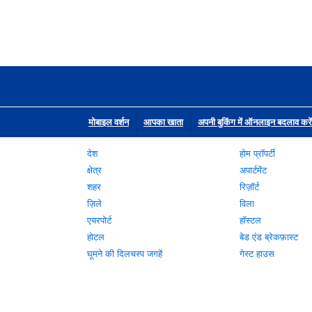
मोबाइल वर्शन
आपका खाता
अपनी बुकिंग में ऑनलाइन बदलाव करें
देश
होम प्रॉपर्टी
क्षेत्र
अपार्टमेंट
शहर
रिज़ॉर्ट
ज़िले
विला
एयरपोर्ट
हॉस्टल
होटल
बेड एंड ब्रेकफ़ास्ट
घूमने की दिलचस्प जगहें
गेस्ट हाउस