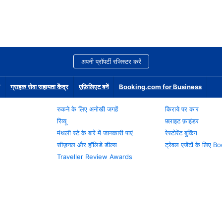
अपनी प्रॉपर्टी रजिस्टर करें
ग्राहक सेवा सहायता केंद्र
एफ़िलिएट बनें
Booking.com for Business
रुकने के लिए अनोखी जगहें
किराये पर कार
रिव्यू
फ़्लाइट फ़ाइंडर
मंथली स्टे के बारे में जानकारी पाएं
रेस्टोरेंट बुकिंग
सीज़नल और हॉलिडे डील्स
ट्रेवल एजेंटों के लिए
Traveller Review Awards