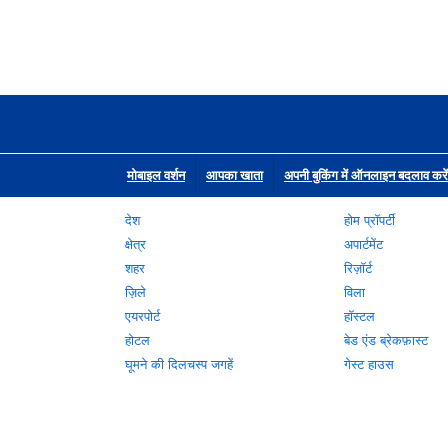
मोबाइल वर्शन
आपका खाता
अपनी बुकिंग में ऑनलाइन बदलाव करें
देश
होम प्रॉपर्टी
क्षेत्र
अपार्टमेंट
शहर
रिज़ॉर्ट
ज़िले
विला
एयरपोर्ट
हॉस्टल
होटल
बेड एंड ब्रेकफ़ास्ट
घूमने की दिलचस्प जगहें
गेस्ट हाउस