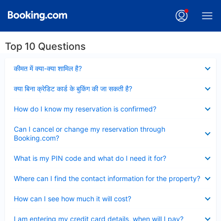
Top 10 Questions
Collapsed
कीमत में क्या-क्या शामिल है?
Collapsed
क्या बिना क्रेडिट कार्ड के बुकिंग की जा सकती है?
Collapsed
How do I know my reservation is confirmed?
Collapsed
Can I cancel or change my reservation through
Booking.com?
Collapsed
What is my PIN code and what do I need it for?
Collapsed
Where can I find the contact information for the property?
Collapsed
How can I see how much it will cost?
Collapsed
I am entering my credit card details, when will I pay?